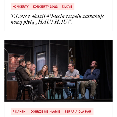
KONCERTY
KONCERTY 2022
T.LOVE
T.Love z okazji 40-lecia zespołu zaskakuje
nową płytą „HAU! HAU!”.
PIKANTNI
DOBRZE SIĘ KŁAMIE
TERAPIA DLA PAR