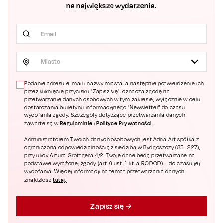
na największe wydarzenia.
Miasto
Podanie adresu e-mail i nazwy miasta, a następnie potwierdzenie ich
przez kliknięcie przycisku "Zapisz się", oznacza zgodę na
przetwarzanie danych osobowych w tym zakresie, wyłącznie w celu
dostarczania biuletynu informacyjnego "Newsletter" do czasu
wycofania zgody. Szczegóły dotyczące przetwarzania danych
Regulaminie
Polityce Prywatności
zawarte są w
i
.
Administratorem Twoich danych osobowych jest Adria Art spółka z
ograniczoną odpowiedzialnością z siedzibą w Bydgoszczy (85- 227),
przy ulicy Artura Grottgera 4/2. Twoje dane będą przetwarzane na
podstawie wyrażonej zgody (art. 6 ust. 1 lit. a RODOD) – do czasu jej
wycofania. Więcej informacji na temat przetwarzania danych
tutaj.
znajdziesz
Zapisz się