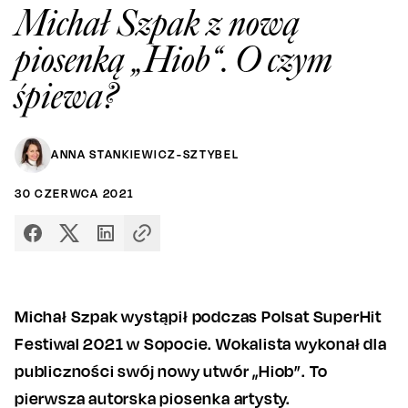
Michał Szpak z nową
piosenką „Hiob“. O czym
śpiewa?
ANNA STANKIEWICZ-SZTYBEL
30
CZERWCA
2021
Michał Szpak wystąpił podczas Polsat SuperHit
Festiwal 2021 w Sopocie. Wokalista wykonał dla
publiczności swój nowy utwór „Hiob”. To
pierwsza autorska piosenka artysty.