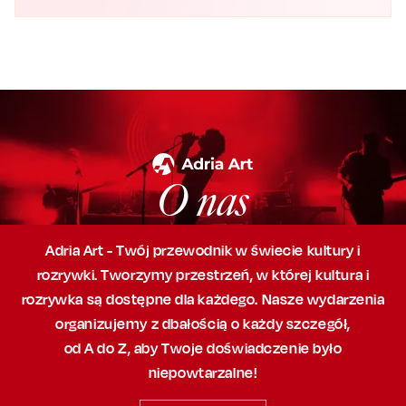
O nas
Adria Art - Twój przewodnik w świecie kultury i
rozrywki. Tworzymy przestrzeń,
w której
kultura i
rozrywka są dostępne dla każdego. Nasze wydarzenia
organizujemy
z dbałością
o każdy szczegół,
od A do Z, aby
Twoje doświadczenie było
niepowtarzalne!