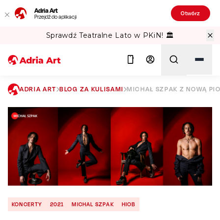
Adria Art
Otwórz
Przejdź do aplikacji
Sprawdź Teatralne Lato w PKiN! 🏛️
ADRIA ART
BLOG ZA KULISAMI
MICHAŁ SZPAK Z NOWĄ PIO
Szukaj
KONCERTY
2021
MICHAL SZPAK
HIOB