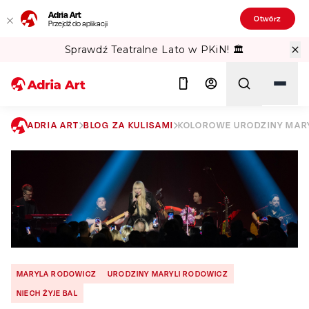
Adria Art
Otwórz
Przejdź do aplikacji
Sprawdź Teatralne Lato w PKiN! 🏛️
ADRIA ART
BLOG ZA KULISAMI
KOLOROWE URODZINY MAR
Szukaj
MARYLA RODOWICZ
URODZINY MARYLI RODOWICZ
NIECH ŻYJE BAL