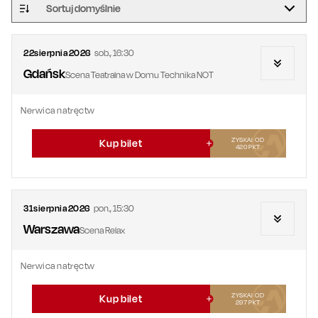
Sortuj domyślnie
22
sierpnia
2026
sob.
,
16:30
Gdańsk
Scena Teatralna w Domu Technika NOT
Nerwica natręctw
ZYSKAJ OD
Kup bilet
420
PKT
31
sierpnia
2026
pon.
,
15:30
Warszawa
Scena Relax
Nerwica natręctw
ZYSKAJ OD
Kup bilet
297
PKT