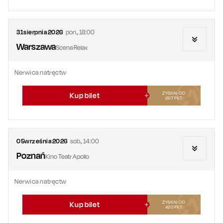
31
sierpnia
2026
pon.
,
18:00
Warszawa
Scena Relax
Nerwica natręctw
ZYSKAJ OD
Kup bilet
297
PKT
05
września
2026
sob.
,
14:00
Poznań
Kino Teatr Apollo
Nerwica natręctw
ZYSKAJ OD
Kup bilet
420
PKT