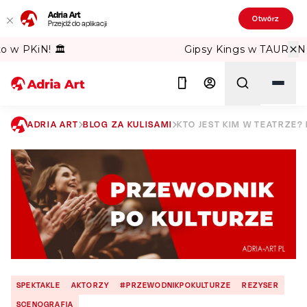
Adria Art
Otwórz
Przejdź do aplikacji
Gipsy Kings w TAURON Arena Kraków!
ADRIA ART
BLOG ZA KULISAMI
KTO JEST KIM W TEATRZE?
Szukaj
SPEKTAKLE
AKTORZY
#PRZEWODNIKPOKULTURZE
REZYSER
SCENOGRAFIA