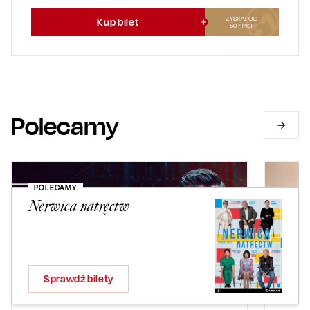
ZYSKAJ OD
Kup bilet
507
PKT
Polecamy
POLECAMY
Nerwica natręctw
Sprawdź bilety