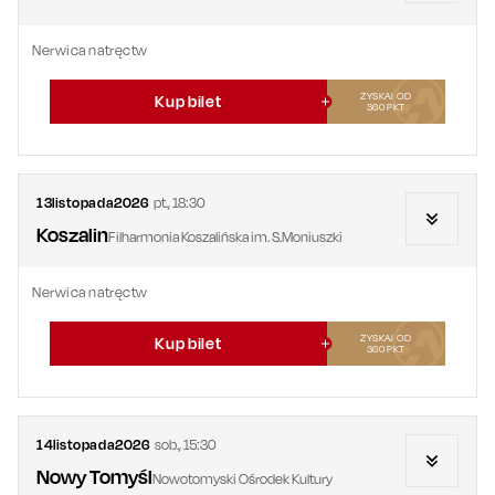
Nerwica natręctw
ZYSKAJ OD
Kup bilet
360
PKT
13
listopada
2026
pt.
,
18:30
Koszalin
Filharmonia Koszalińska im. S.Moniuszki
Nerwica natręctw
ZYSKAJ OD
Kup bilet
360
PKT
14
listopada
2026
sob.
,
15:30
Nowy Tomyśl
Nowotomyski Ośrodek Kultury