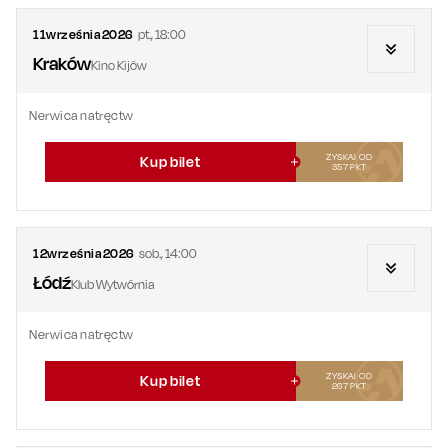
11
września
2026
pt.
,
18:00
Kraków
Kino Kijów
Nerwica natręctw
ZYSKAJ OD
Kup bilet
357
PKT
12
września
2026
sob.
,
14:00
Łódź
Klub Wytwórnia
Nerwica natręctw
ZYSKAJ OD
Kup bilet
267
PKT