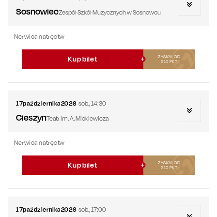
Sosnowiec
Zespół Szkół Muzycznych w Sosnowcu
Nerwica natręctw
ZYSKAJ OD
Kup bilet
210
PKT
17
października
2026
sob.
,
14:30
Cieszyn
Teatr im. A. Mickiewicza
Nerwica natręctw
ZYSKAJ OD
Kup bilet
210
PKT
17
października
2026
sob.
,
17:00