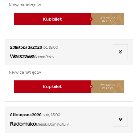
Nerwica natręctw
ZYSKAJ OD
Kup bilet
297
PKT
20
listopada
2026
pt.
,
19:00
Warszawa
Scena Relax
Nerwica natręctw
ZYSKAJ OD
Kup bilet
297
PKT
21
listopada
2026
sob.
,
15:00
Radomsko
Miejski Dom Kultury