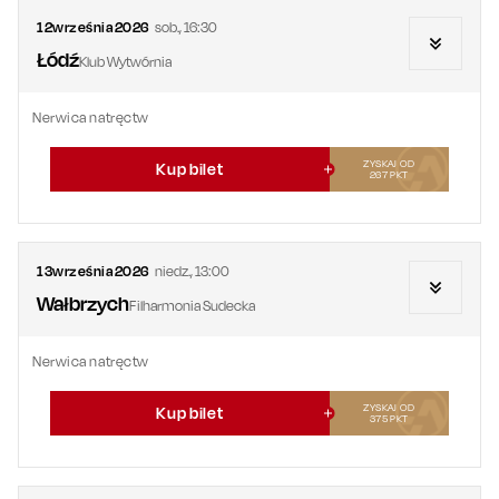
12
września
2026
sob.
,
16:30
Łódź
Klub Wytwórnia
Nerwica natręctw
ZYSKAJ OD
Kup bilet
267
PKT
13
września
2026
niedz.
,
13:00
Wałbrzych
Filharmonia Sudecka
Nerwica natręctw
ZYSKAJ OD
Kup bilet
375
PKT