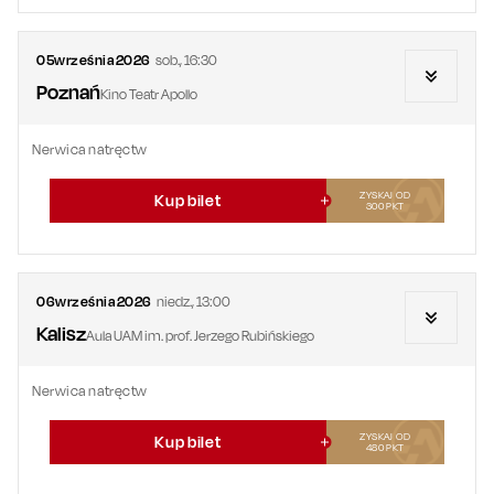
05
września
2026
sob.
,
16:30
Poznań
Kino Teatr Apollo
Nerwica natręctw
ZYSKAJ OD
Kup bilet
300
PKT
06
września
2026
niedz.
,
13:00
Kalisz
Aula UAM im. prof. Jerzego Rubińskiego
Nerwica natręctw
ZYSKAJ OD
Kup bilet
480
PKT