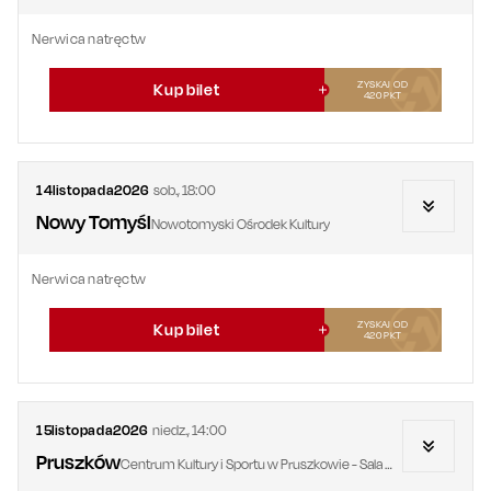
Nerwica natręctw
ZYSKAJ OD
Kup bilet
420
PKT
14
listopada
2026
sob.
,
18:00
Nowy Tomyśl
Nowotomyski Ośrodek Kultury
Nerwica natręctw
ZYSKAJ OD
Kup bilet
420
PKT
15
listopada
2026
niedz.
,
14:00
Pruszków
Centrum Kultury i Sportu w Pruszkowie - Sala Widowiskowa