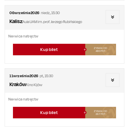
06
września
2026
niedz.
,
15:30
Kalisz
Aula UAM im. prof. Jerzego Rubińskiego
Nerwica natręctw
ZYSKAJ OD
Kup bilet
480
PKT
11
września
2026
pt.
,
15:30
Kraków
Kino Kijów
Nerwica natręctw
ZYSKAJ OD
Kup bilet
357
PKT