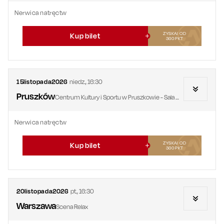
Nerwica natręctw
ZYSKAJ OD
Kup bilet
360
PKT
15
listopada
2026
niedz.
,
16:30
Pruszków
Centrum Kultury i Sportu w Pruszkowie - Sala Widowiskowa
Nerwica natręctw
ZYSKAJ OD
Kup bilet
360
PKT
20
listopada
2026
pt.
,
16:30
Warszawa
Scena Relax