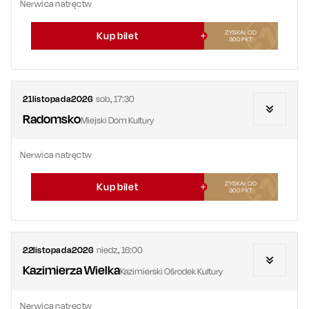
Nerwica natręctw
ZYSKAJ OD
Kup bilet
300
PKT
21
listopada
2026
sob.
,
17:30
Radomsko
Miejski Dom Kultury
Nerwica natręctw
ZYSKAJ OD
Kup bilet
300
PKT
22
listopada
2026
niedz.
,
16:00
Kazimierza Wielka
Kazimierski Ośrodek Kultury
Nerwica natręctw