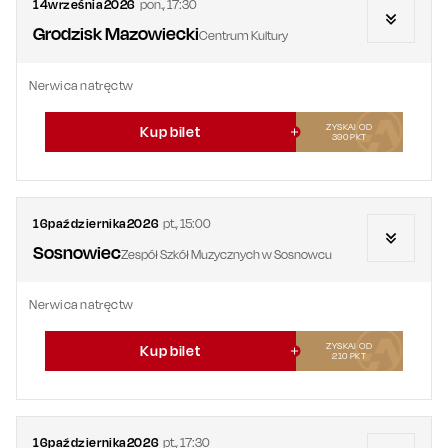
14
września
2026
pon.
,
17:30
Grodzisk Mazowiecki
Centrum Kultury
Nerwica natręctw
ZYSKAJ OD
Kup bilet
390
PKT
16
października
2026
pt.
,
15:00
Sosnowiec
Zespół Szkół Muzycznych w Sosnowcu
Nerwica natręctw
ZYSKAJ OD
Kup bilet
210
PKT
16
października
2026
pt.
,
17:30