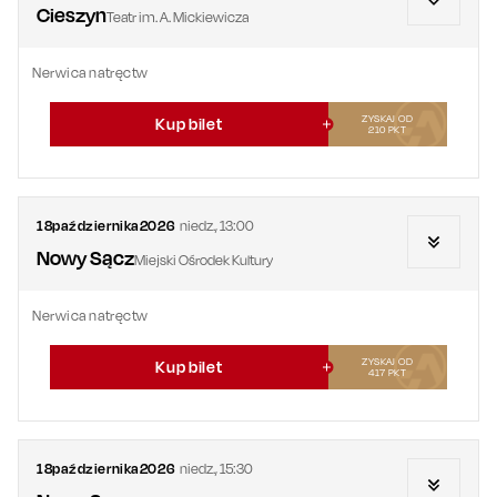
Cieszyn
Teatr im. A. Mickiewicza
Nerwica natręctw
ZYSKAJ OD
Kup bilet
210
PKT
18
października
2026
niedz.
,
13:00
Nowy Sącz
Miejski Ośrodek Kultury
Nerwica natręctw
ZYSKAJ OD
Kup bilet
417
PKT
18
października
2026
niedz.
,
15:30