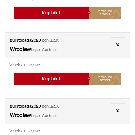
ZYSKAJ OD
Kup bilet
180
PKT
23
listopada
2026
pon.
,
16:30
Wrocław
Impart Centrum
Nerwica natręctw
ZYSKAJ OD
Kup bilet
507
PKT
23
listopada
2026
pon.
,
19:00
Wrocław
Impart Centrum
Nerwica natręctw