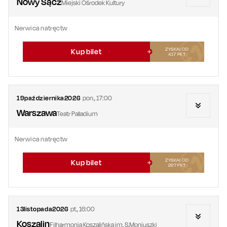
Nowy Sącz
Miejski Ośrodek Kultury
Nerwica natręctw
ZYSKAJ OD
Kup bilet
417
PKT
19
października
2026
pon.
,
17:00
Warszawa
Teatr Palladium
Nerwica natręctw
ZYSKAJ OD
Kup bilet
297
PKT
13
listopada
2026
pt.
,
16:00
Koszalin
Filharmonia Koszalińska im. S.Moniuszki