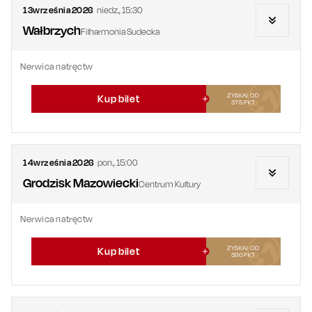
13
września
2026
niedz.
,
15:30
Wałbrzych
Filharmonia Sudecka
Nerwica natręctw
ZYSKAJ OD
Kup bilet
375
PKT
14
września
2026
pon.
,
15:00
Grodzisk Mazowiecki
Centrum Kultury
Nerwica natręctw
ZYSKAJ OD
Kup bilet
390
PKT