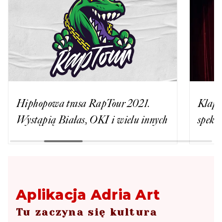
Hiphopowa trasa RapTour 2021.
Klaps
Wystąpią Białas, OKI i wielu innych
spekta
Aplikacja Adria Art
Tu zaczyna się kultura