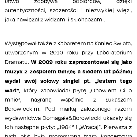
łatwo zdobywa odbiorców, dzięki
autentyczności, szczerości i niezwykłej więzi,
jaką nawiązał z widzami i słuchaczami.
Występował także z Kabaretem na Koniec Świata,
utworzonym w 2010 roku przy Laboratorium
W 2009 roku zaprezentował się jako
Dramatu.
muzyk z zespołem Ginger, a siedem lat później
wydał swój solowy singiel pt. „Jestem tego
wart”
, który zapowiadał płytę „Opowiem Ci o
mnie”, nagraną wspólnie z Łukaszem
Borowieckim. Pod marką założonego razem
wydawnictwa Domagała&Borowiecki ukazały się
ich następne płyty: „1984” i „Wracaj”. Pierwsza z
tych płyt była promowana trasą koncertową