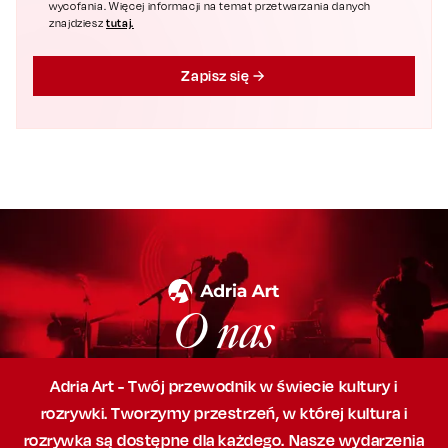
wycofania. Więcej informacji na temat przetwarzania danych
tutaj.
znajdziesz
Zapisz się
O nas
Adria Art - Twój przewodnik w świecie kultury i
rozrywki. Tworzymy przestrzeń,
w której
kultura i
rozrywka są dostępne dla każdego. Nasze wydarzenia