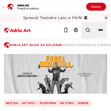
Adria Art
Otwórz
Przejdź do aplikacji
Sprawdź Teatralne Lato w PKiN! 🏛️
ADRIA ART
BLOG ZA KULISAMI
PAWEŁ DOMAGAŁA ZAPRASZ
Szukaj
MUZYKA
AKTORZY
ROZRYWKA
NA ŻYWO
HUMOR