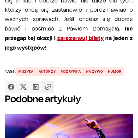
się śmiać i dobrze bawić, ale także dla tych,
którzy chcą się zastanowić i porozmawiać o
ważnych sprawach. Jeśli chcesz się dobrze
nie
bawić i pośmiać z Pawłem Domagałą,
przegap tej okazji i
zarezerwuj bilety
na jeden z
jego występów!
TAGI:
MUZYKA
AKTORZY
ROZRYWKA
NA ŻYWO
HUMOR
Podobne artykuły