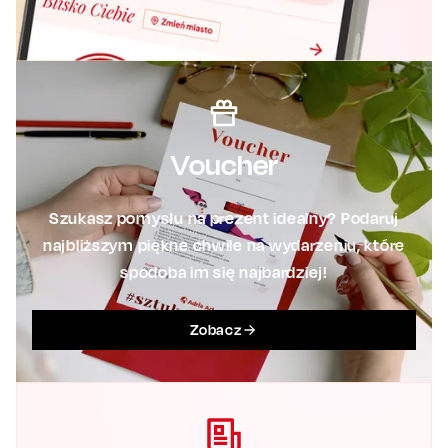
Voucher
Szukasz pomysłu na prezent idealny? Podaruj
najbliższym piękne chwile na wydarzeniu, które
spodoba im się najbardziej!
Zobacz