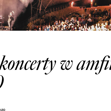
koncerty w amfi
0
020