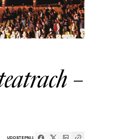
teatrach –
UDOSTĘPNIJ: