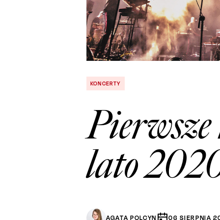
KONCERTY
Pierwsze 
lato 202
AGATA POLCYN
06
SIERPNIA
2