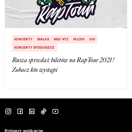
KONCERTY
BIAŁAS
MIŁY ATZ
WŁODI
OKI
KONCERTY BYDGOSZCZ
Rusza sprzedaż biletów na RapTour 2021!
Zobacz kto wystąpi
Pobierz aplikację