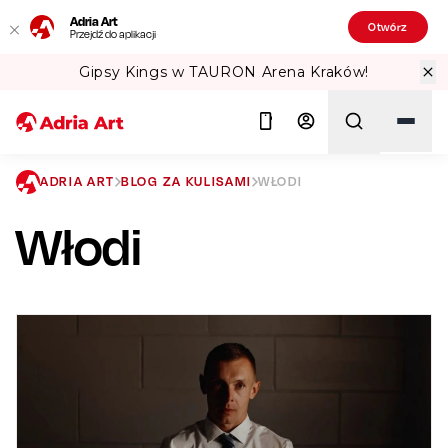
Adria Art
Otwórz
Przejdź do aplikacji
ów!
Sprawdź Teatralne Lato w PKiN! 
ADRIA ART
BLOG ZA KULISAMI
WŁODI
Włodi
Szukaj