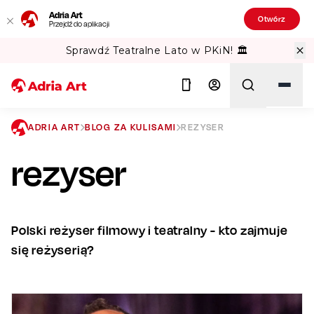
Adria Art
Otwórz
Przejdź do aplikacji
Sprawdź Teatralne Lato w PKiN! 🏛️
ADRIA ART
BLOG ZA KULISAMI
REZYSER
rezyser
Szukaj
Polski reżyser filmowy i teatralny - kto zajmuje
się reżyserią?