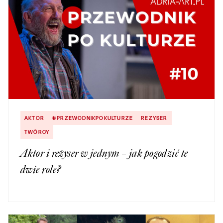
AKTOR
#PRZEWODNIKPOKULTURZE
REZYSER
TWÓRCY
Aktor i reżyser w jednym – jak pogodzić te
dwie role?