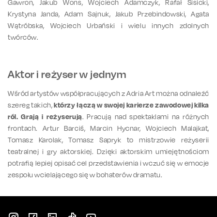
Gawron, Jakub Wons, Wojciech Adamczyk, Rafał Sisicki,
Krystyna Janda
, Adam Sajnuk, Jakub Przebindowski, Agata
Wątróbska, Wojciech Urbański i wielu innych zdolnych
twórców.
Aktor i reżyser w jednym
Wśród artystów współpracujących z Adria Art można odnaleźć
szereg takich,
którzy łączą w swojej karierze zawodowej kilka
ról. Grają i reżyserują
. Pracują nad spektaklami na różnych
frontach.
Artur Barciś
,
Marcin Hycnar
,
Wojciech Malajkat
,
Tomasz Karolak
,
Tomasz Sapryk
to mistrzowie reżyserii
teatralnej i gry aktorskiej. Dzięki aktorskim umiejętnościom
potrafią lepiej opisać cel przedstawienia i wczuć się w emocje
zespołu wcielającego się w bohaterów dramatu.