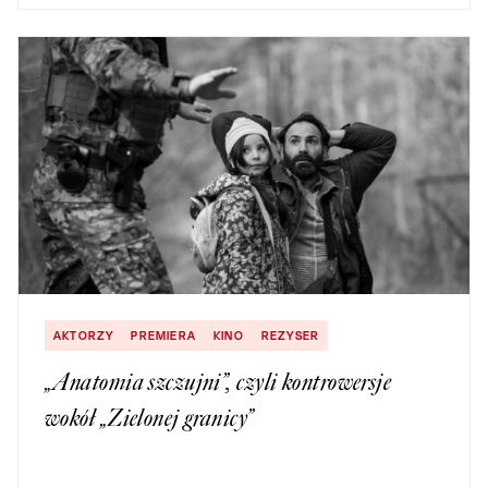
AKTORZY
PREMIERA
KINO
REZYSER
„Anatomia szczujni”, czyli kontrowersje
wokół „Zielonej granicy”