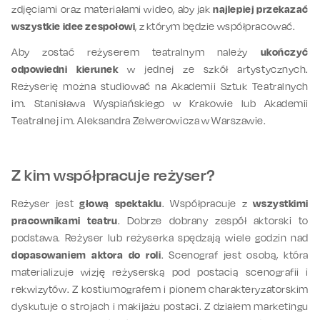
zdjęciami oraz materiałami wideo, aby jak
najlepiej przekazać
wszystkie idee zespołowi
, z którym będzie współpracować.
Aby zostać reżyserem teatralnym należy
ukończyć
odpowiedni kierunek
w jednej ze szkół artystycznych.
Reżyserię można studiować na Akademii Sztuk Teatralnych
im. Stanisława Wyspiańskiego w
Krakowie
lub Akademii
Teatralnej im. Aleksandra Zelwerowicza w
Warszawie
.
Z kim współpracuje reżyser?
Reżyser jest
głową spektaklu
. Współpracuje z
wszystkimi
pracownikami teatru
. Dobrze dobrany zespół aktorski to
podstawa. Reżyser lub reżyserka spędzają wiele godzin nad
dopasowaniem aktora do roli
. Scenograf jest osobą, która
materializuje wizję reżyserską pod postacią scenografii i
rekwizytów. Z kostiumografem i pionem charakteryzatorskim
dyskutuje o strojach i makijażu postaci. Z działem marketingu