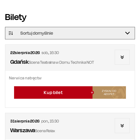
Bilety
Sortuj domyślnie
22
sierpnia
2026
sob.
,
16:30
Gdańsk
Scena Teatralna w Domu Technika NOT
Nerwica natręctw
ZYSKAJ OD
Kup bilet
420
PKT
31
sierpnia
2026
pon.
,
15:30
Warszawa
Scena Relax