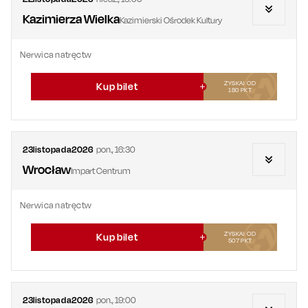
Kazimierza Wielka
Kazimierski Ośrodek Kultury
Nerwica natręctw
ZYSKAJ OD
Kup bilet
180
PKT
23
listopada
2026
pon.
,
16:30
Wrocław
Impart Centrum
Nerwica natręctw
ZYSKAJ OD
Kup bilet
507
PKT
23
listopada
2026
pon.
,
19:00