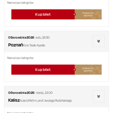
Nerwica natręctw
ZYSKAJ OD
Kup bilet
420
PKT
05
września
2026
sob.
,
16:30
Poznań
Kino Teatr Apollo
Nerwica natręctw
ZYSKAJ OD
Kup bilet
300
PKT
06
września
2026
niedz.
,
13:00
Kalisz
Aula UAM im. prof. Jerzego Rubińskiego