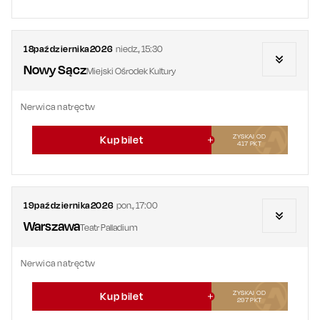
18
października
2026
niedz.
,
15:30
Nowy Sącz
Miejski Ośrodek Kultury
Nerwica natręctw
ZYSKAJ OD
Kup bilet
417
PKT
19
października
2026
pon.
,
17:00
Warszawa
Teatr Palladium
Nerwica natręctw
ZYSKAJ OD
Kup bilet
297
PKT