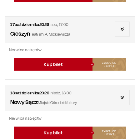
17
października
2026
sob.
,
17:00
Cieszyn
Teatr im. A. Mickiewicza
Nerwica natręctw
ZYSKAJ OD
Kup bilet
210
PKT
18
października
2026
niedz.
,
13:00
Nowy Sącz
Miejski Ośrodek Kultury
Nerwica natręctw
ZYSKAJ OD
Kup bilet
417
PKT