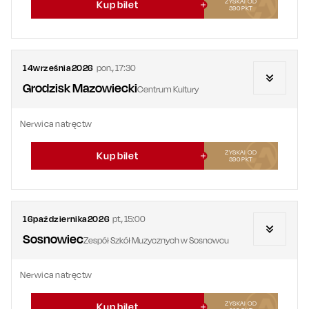
ZYSKAJ OD
Kup bilet
390
PKT
14
września
2026
pon.
,
17:30
Grodzisk Mazowiecki
Centrum Kultury
Nerwica natręctw
ZYSKAJ OD
Kup bilet
390
PKT
16
października
2026
pt.
,
15:00
Sosnowiec
Zespół Szkół Muzycznych w Sosnowcu
Nerwica natręctw
ZYSKAJ OD
Kup bilet