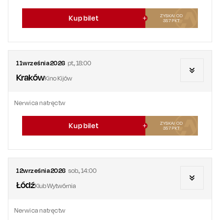
ZYSKAJ OD
Kup bilet
357
PKT
11
września
2026
pt.
,
18:00
Kraków
Kino Kijów
Nerwica natręctw
ZYSKAJ OD
Kup bilet
357
PKT
12
września
2026
sob.
,
14:00
Łódź
Klub Wytwórnia
Nerwica natręctw