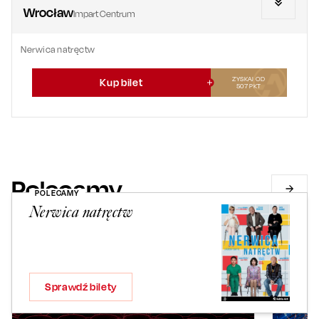
Wrocław
Impart Centrum
Nerwica natręctw
ZYSKAJ OD
Kup bilet
507
PKT
Polecamy
POLECAMY
Nerwica natręctw
Sprawdź bilety