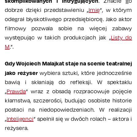
skomplikowanych i intrygujących
. Znacie go
dobrze dzięki przedstawieniu „
Imię
”, w którym
odegrał błyskotliwego przedsiębiorcę. Jako aktor
filmowy pozwala sobie na więcej zabawy
występując w takich produkcjach jak „
Listy do
M
.”.
Gdy Wojciech Malajkat staje na scenie teatralnej
jako reżyser
wybiera sztuki, które jednocześnie
bawią i skłaniają do refleksji. W spektaklu
„
Prawda
” wraz z obsadą rozpracowuje pojęcie
kłamstwa, szczerości, budując osobiste historie
postaci na niedopowiedzeniach. W realizacji
„
Inteligenci
” spełnił się w dwóch rolach – aktora i
reżysera.