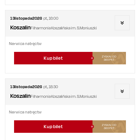
13
listopada
2026
pt.
,
16:00
Koszalin
Filharmonia Koszalińska im. S.Moniuszki
Nerwica natręctw
ZYSKAJ OD
Kup bilet
360
PKT
13
listopada
2026
pt.
,
18:30
Koszalin
Filharmonia Koszalińska im. S.Moniuszki
Nerwica natręctw
ZYSKAJ OD
Kup bilet
360
PKT