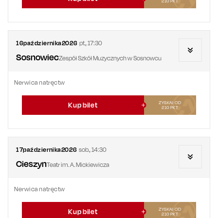
210
PKT
16
października
2026
pt.
,
17:30
Sosnowiec
Zespół Szkół Muzycznych w Sosnowcu
Nerwica natręctw
ZYSKAJ OD
Kup bilet
210
PKT
17
października
2026
sob.
,
14:30
Cieszyn
Teatr im. A. Mickiewicza
Nerwica natręctw
ZYSKAJ OD
Kup bilet
210
PKT