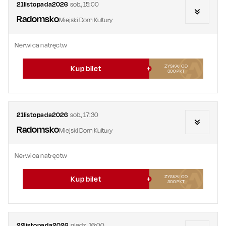
21
listopada
2026
sob.
,
15:00
Radomsko
Miejski Dom Kultury
Nerwica natręctw
ZYSKAJ OD
Kup bilet
300
PKT
21
listopada
2026
sob.
,
17:30
Radomsko
Miejski Dom Kultury
Nerwica natręctw
ZYSKAJ OD
Kup bilet
300
PKT
22
listopada
2026
niedz.
,
16:00