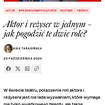
AKTOR
#PRZEWODNIKPOKULTURZE
REZYSER
TWÓRCY
Aktor i reżyser w jednym –
jak pogodzić te dwie role?
ASIA TARASIŃSKA
23
PAŹDZIERNIKA
2024
W świecie teatru, połączenie roli aktora i
reżysera jest nie lada wyzwaniem, które wymaga
nie tylko wyjątkowego talentu, ale także