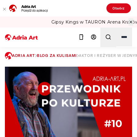
Adria Art
Otwórz
Przejdź do aplikacji
Gipsy Kings w TAURON Arena Kraków!
ADRIA ART
BLOG ZA KULISAMI
AKTOR I REŻYSER W JEDNY
Szukaj