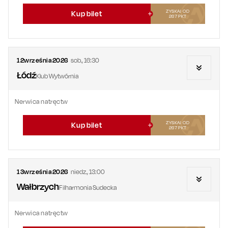
ZYSKAJ OD
Kup bilet
267
PKT
12
września
2026
sob.
,
16:30
Łódź
Klub Wytwórnia
Nerwica natręctw
ZYSKAJ OD
Kup bilet
267
PKT
13
września
2026
niedz.
,
13:00
Wałbrzych
Filharmonia Sudecka
Nerwica natręctw