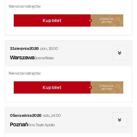
Nerwica natręctw
ZYSKAJ OD
Kup bilet
297
PKT
31
sierpnia
2026
pon.
,
18:00
Warszawa
Scena Relax
Nerwica natręctw
ZYSKAJ OD
Kup bilet
297
PKT
05
września
2026
sob.
,
14:00
Poznań
Kino Teatr Apollo