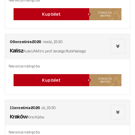
Nerwica natręctw
ZYSKAJ OD
Kup bilet
480
PKT
06
września
2026
niedz.
,
15:30
Kalisz
Aula UAM im. prof. Jerzego Rubińskiego
Nerwica natręctw
ZYSKAJ OD
Kup bilet
480
PKT
11
września
2026
pt.
,
15:30
Kraków
Kino Kijów
Nerwica natręctw