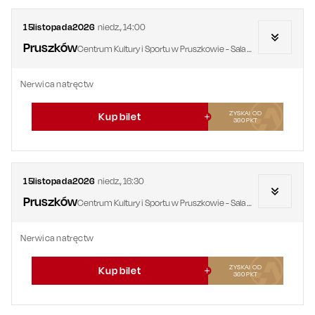
15
listopada
2026
niedz.
,
14:00
Pruszków
Centrum Kultury i Sportu w Pruszkowie - Sala Widowiskowa
Nerwica natręctw
ZYSKAJ OD
Kup bilet
360
PKT
15
listopada
2026
niedz.
,
16:30
Pruszków
Centrum Kultury i Sportu w Pruszkowie - Sala Widowiskowa
Nerwica natręctw
ZYSKAJ OD
Kup bilet
360
PKT