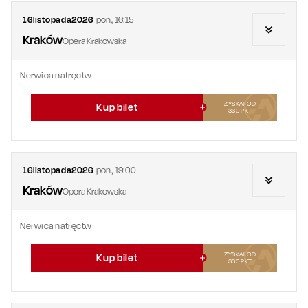
16
listopada
2026
pon.
,
16:15
Kraków
Opera Krakowska
Nerwica natręctw
ZYSKAJ OD
Kup bilet
330
PKT
16
listopada
2026
pon.
,
19:00
Kraków
Opera Krakowska
Nerwica natręctw
ZYSKAJ OD
Kup bilet
330
PKT