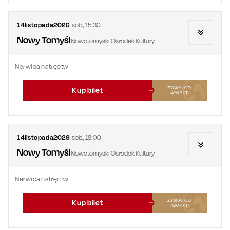
14
listopada
2026
sob.
,
15:30
Nowy Tomyśl
Nowotomyski Ośrodek Kultury
Nerwica natręctw
ZYSKAJ OD
Kup bilet
420
PKT
14
listopada
2026
sob.
,
18:00
Nowy Tomyśl
Nowotomyski Ośrodek Kultury
Nerwica natręctw
ZYSKAJ OD
Kup bilet
420
PKT