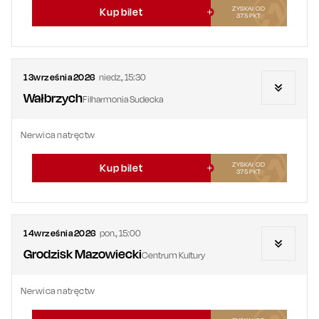
ZYSKAJ OD
Kup bilet
375
PKT
13
września
2026
niedz.
,
15:30
Wałbrzych
Filharmonia Sudecka
Nerwica natręctw
ZYSKAJ OD
Kup bilet
375
PKT
14
września
2026
pon.
,
15:00
Grodzisk Mazowiecki
Centrum Kultury
Nerwica natręctw