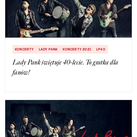
KONCERTY
LADY PANK
KONCERTY 2021
LP40
Lady Pank świętuje 40-lecie. To gratka dla
fanów!