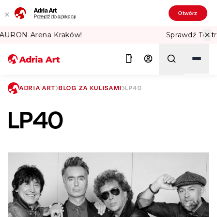
Adria Art
Otwórz
Przejdź do aplikacji
Sprawdź Teatralne Lato w PKiN! 🏛️
ADRIA ART
BLOG ZA KULISAMI
LP40
LP40
Szukaj