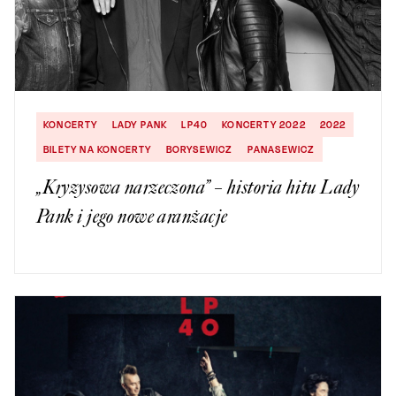
KONCERTY
LADY PANK
LP40
KONCERTY 2022
2022
BILETY NA KONCERTY
BORYSEWICZ
PANASEWICZ
„Kryzysowa narzeczona” – historia hitu Lady
Pank i jego nowe aranżacje