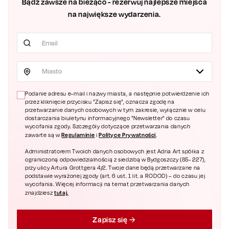
Bądź zawsze na bieżąco - rezerwuj najlepsze miejsca
na największe wydarzenia.
Miasto
Podanie adresu e-mail i nazwy miasta, a następnie potwierdzenie ich
przez kliknięcie przycisku "Zapisz się", oznacza zgodę na
przetwarzanie danych osobowych w tym zakresie, wyłącznie w celu
dostarczania biuletynu informacyjnego "Newsletter" do czasu
wycofania zgody. Szczegóły dotyczące przetwarzania danych
Regulaminie
Polityce Prywatności
zawarte są w
i
.
Administratorem Twoich danych osobowych jest Adria Art spółka z
ograniczoną odpowiedzialnością z siedzibą w Bydgoszczy (85- 227),
przy ulicy Artura Grottgera 4/2. Twoje dane będą przetwarzane na
podstawie wyrażonej zgody (art. 6 ust. 1 lit. a RODOD) – do czasu jej
wycofania. Więcej informacji na temat przetwarzania danych
tutaj.
znajdziesz
Zapisz się