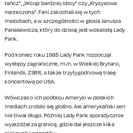
tańcz”, „Wciąż bardziej obcy” czy „Kryzysowa
narzeczona”. Fani zakochali się w tych
melodiach, a w szczególności w głosie Janusza
Panasewicza, który do dzisiaj jest wokalistą Lady
Pank.
Pod koniec roku 1985 Lady Pank rozpoczął
występy zagraniczne, m.in. w Wielkiej Brytanii,
Finlandii, ZSRR, a także trzytygodniową trasę
koncertową po USA.
Wówczas o ich podboju Ameryki w polskich
mediach zrobiło się głośno. Ale amerykański sen
nie trwał długo. Później Lady Pank sporadycznie
wyjeżdżał za granicę, gdzie dał jeszcze kilka