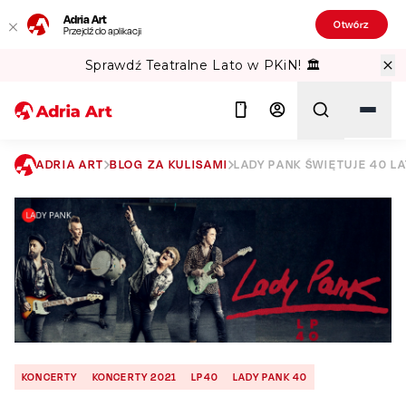
Adria Art
Otwórz
Przejdź do aplikacji
Sprawdź Teatralne Lato w PKiN! 🏛️
ADRIA ART
BLOG ZA KULISAMI
LADY PANK ŚWIĘTUJE 40 L
Szukaj
KONCERTY
KONCERTY 2021
LP40
LADY PANK 40