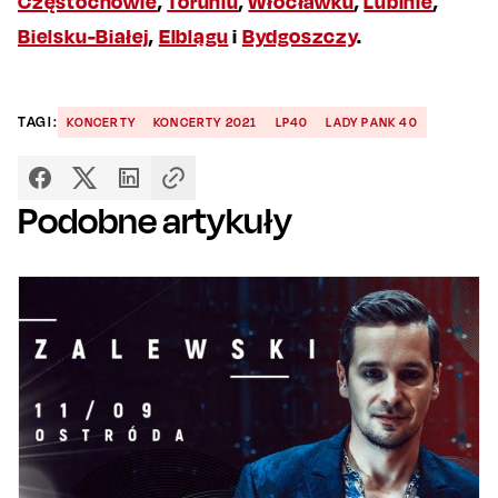
Częstochowie
,
Toruniu
,
Włocławku
,
Lubinie
,
Bielsku-Białej
,
Elblągu
i
Bydgoszczy
.
TAGI:
KONCERTY
KONCERTY 2021
LP40
LADY PANK 40
Podobne artykuły