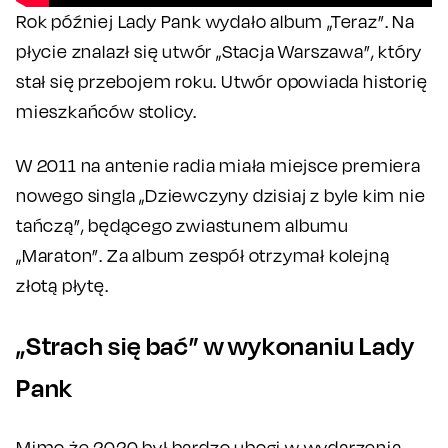
Rok później Lady Pank wydało album „Teraz”. Na
płycie znalazł się utwór „Stacja Warszawa”, który
stał się przebojem roku. Utwór opowiada historię
mieszkańców stolicy.
W 2011 na antenie radia miała miejsce premiera
nowego singla „Dziewczyny dzisiaj z byle kim nie
tańczą”, będącego zwiastunem albumu
„Maraton”. Za album zespół otrzymał kolejną
złotą płytę.
„Strach się bać” w wykonaniu Lady
Pank
Mimo że 2020 był bardzo ubogi w wydarzenia