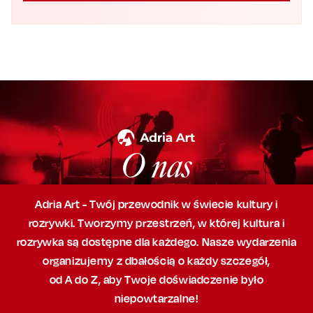
O nas
Adria Art - Twój przewodnik w świecie kultury i
rozrywki. Tworzymy przestrzeń,
w której
kultura i
rozrywka są dostępne dla każdego. Nasze wydarzenia
organizujemy
z dbałością
o każdy szczegół,
od A do Z, aby
Twoje doświadczenie było
niepowtarzalne!