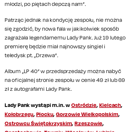
młodzi, po piętach depczą nam”.
Patrząc jednak na kondycję zespołu, nie można
się zgodzić, by nowa fala w jakikolwiek sposób
zagrażała legendarnemu Lady Pank. Już 19 lutego
premierę będzie miał najnowszy singiel i
teledysk pt. „Drzewa”.
Album „LP 40” w przedsprzedaży można nabyć
na oficjalnej stronie zespołu w cenie 49 zł lub 69
zł z autografami Lady Pank.
Lady Pank wystąpi m.in. w
Ostródzie
,
Kielcach
,
Kołobrzegu
,
Płocku
,
Gorzowie Wielkopolskim
,
Ostrowcu Świętokrzyskim
,
Rzeszowie
,