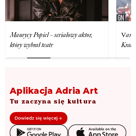
Maurycy Popiel – serialowy aktor,
Variu
który wybrał teatr
Krako
Aplikacja Adria Art
Tu zaczyna się kultura
Dowiedz się więcej