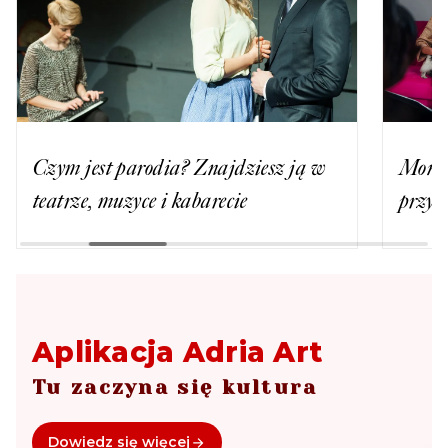
Czym jest parodia? Znajdziesz ją w
Monod
teatrze, muzyce i kabarecie
przyc
Aplikacja Adria Art
Tu zaczyna się kultura
Dowiedz się więcej