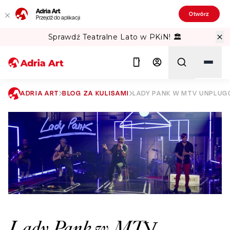
Adria Art
Otwórz
Przejdź do aplikacji
Sprawdź Teatralne Lato w PKiN! 🏛️
ADRIA ART
BLOG ZA KULISAMI
LADY PANK W MTV UNPLUG
Szukaj
Lady Pank w MTV