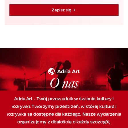
Zapisz się
O nas
Adria Art - Twój przewodnik w świecie kultury i
rozrywki. Tworzymy przestrzeń,
w której
kultura i
rozrywka są dostępne dla każdego. Nasze wydarzenia
organizujemy
z dbałością
o każdy szczegół,