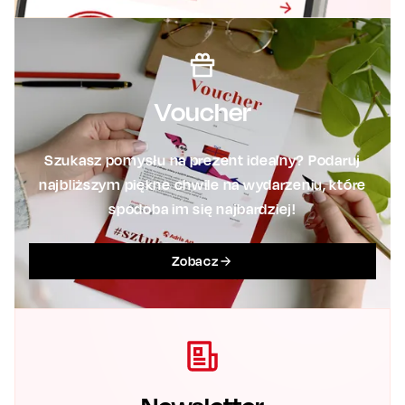
Voucher
Szukasz pomysłu na prezent idealny? Podaruj
najbliższym piękne chwile na wydarzeniu, które
spodoba im się najbardziej!
Zobacz