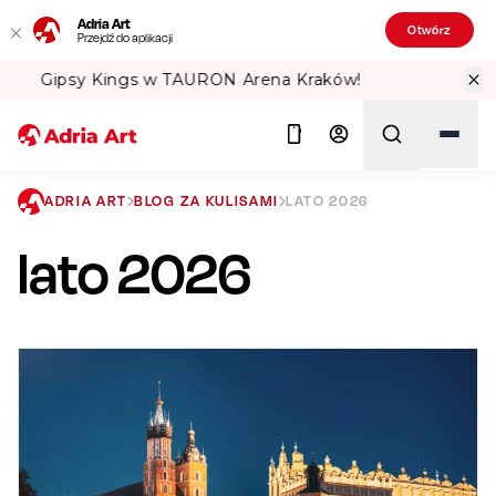
Adria Art
Otwórz
Przejdź do aplikacji
w!
Sprawdź Teatralne Lato w PKiN! 🏛️
ADRIA ART
BLOG ZA KULISAMI
LATO 2026
lato 2026
Szukaj