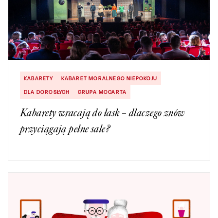
KABARETY
KABARET MORALNEGO NIEPOKOJU
DLA DOROSŁYCH
GRUPA MOCARTA
Kabarety wracają do łask – dlaczego znów
przyciągają pełne sale?