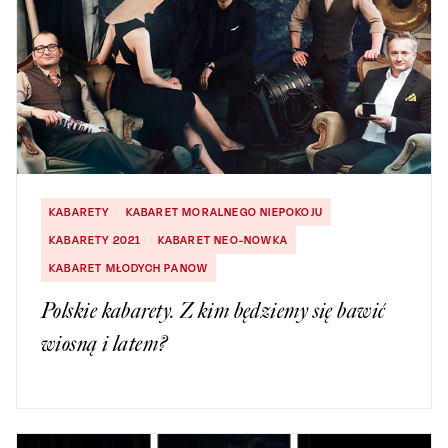
KABARETY
KABARET MORALNEGO NIEPOKOJU
KABARETY 2021
KABARET NEO-NOWKA
KABARET MŁODYCH PANOW
Polskie kabarety. Z kim będziemy się bawić
wiosną i latem?