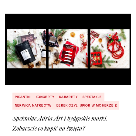
PIKANTNI
KONCERTY
KABARETY
SPEKTAKLE
NERWICA NATRECTW
BEREK CZYLI UPIOR W MOHERZE 2
Spektakle Adria Art i bydgoskie marki.
Zobaczcie co kupić na święta?