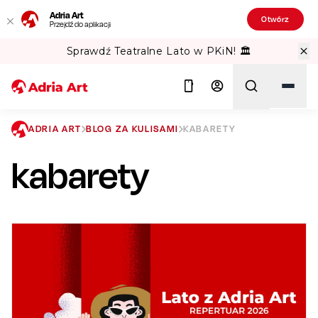
Adria Art
Otwórz
Przejdź do aplikacji
Sprawdź Teatralne Lato w PKiN! 🏛️
ADRIA ART
BLOG ZA KULISAMI
KABARETY
kabarety
Szukaj