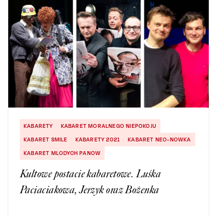
KABARETY
KABARET MORALNEGO NIEPOKOJU
KABARET SMILE
KABARETY 2021
KABARET NEO-NOWKA
KABARET MLODYCH PANOW
Kultowe postacie kabaretowe. Luśka
Paciaciakowa, Jerzyk oraz Bożenka