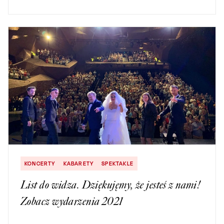
KONCERTY
KABARETY
SPEKTAKLE
List do widza. Dziękujęmy, że jesteś z nami!
Zobacz wydarzenia 2021