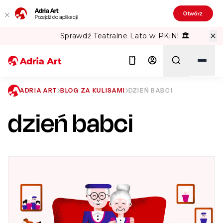
Adria Art
Otwórz
Przejdź do aplikacji
Sprawdź Teatralne Lato w PKiN! 🏛️
ADRIA ART
BLOG ZA KULISAMI
DZIEŃ BABCI
dzień babci
Szukaj