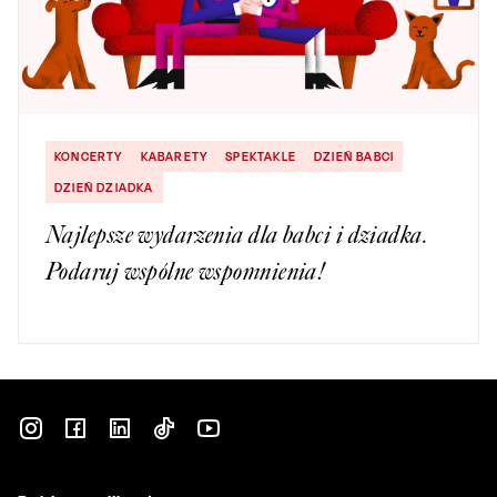
KONCERTY
KABARETY
SPEKTAKLE
DZIEŃ BABCI
DZIEŃ DZIADKA
Najlepsze wydarzenia dla babci i dziadka.
Podaruj wspólne wspomnienia!