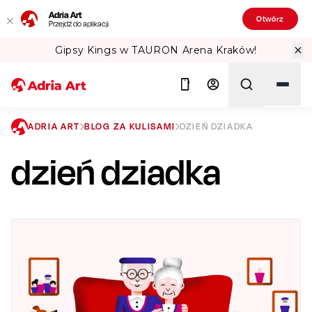
Adria Art
Otwórz
Przejdź do aplikacji
RON Arena Kraków!
Sprawdź Teatralne
ADRIA ART
BLOG ZA KULISAMI
DZIEŃ DZIADKA
dzień dziadka
Szukaj