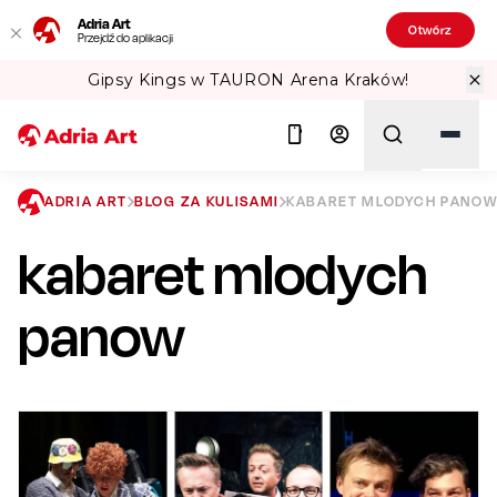
Adria Art
Otwórz
Przejdź do aplikacji
 Arena Kraków!
Sprawdź Teatralne Lat
ADRIA ART
BLOG ZA KULISAMI
KABARET MLODYCH PANO
kabaret mlodych
Szukaj
panow