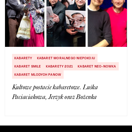
KABARETY
KABARET MORALNEGO NIEPOKOJU
KABARET SMILE
KABARETY 2021
KABARET NEO-NOWKA
KABARET MLODYCH PANOW
Kultowe postacie kabaretowe. Luśka
Paciaciakowa, Jerzyk oraz Bożenka