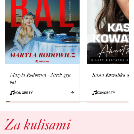
Maryla Rodowicz - Niech żyje
Kasia Kowalska aku
bal
KONCERTY
KONCERTY
Za kulisami