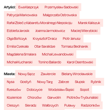
Artyści:
Ewa Kasprzyk
Przemysław Sadowski
Patrycja Markowska
Małgorzata Ostrowska
Rafał Zbieć z Kabaretu Moralnego Niepokoju
Marek Kaliszuk
Elżbieta Jarosik
Joanna Jarmołowicz
Maciej Wierzbicki
Olga Bończyk
Krzysztof Dracz
Piotr Janusz
Emilia Czekała
Otar Saralidze
Tomasz Bednarek
Magdalena Smalara
Michał Lewandowski
Michał Kucharski
Tonino Baliardo
Karol Osentowski
Miasta:
Nowy Sącz
Zawiercie
Bielany Wrocławskie
Nysa
Gostyń
Nowy Targ
Zabrze
Słupsk
Rybnik
Rzeszów
Dobczyce
Wodzisław Śląski
Sopot
Kozienice
Chorzów
Garwolin
Piotrków Trybunalski
Cieszyn
Sieradz
Wałbrzych
Puławy
Radzionków