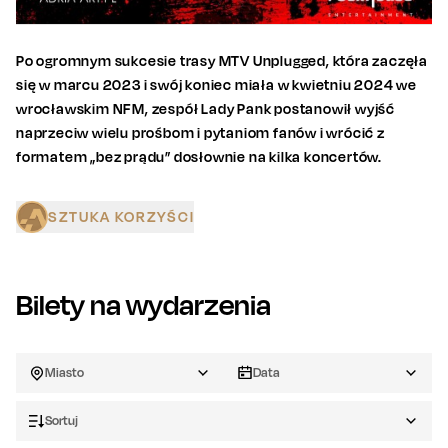
Po ogromnym sukcesie trasy MTV Unplugged, która zaczęła
się w marcu 2023 i swój koniec miała w kwietniu 2024 we
wrocławskim NFM, zespół Lady Pank postanowił wyjść
naprzeciw wielu prośbom i pytaniom fanów i wrócić z
formatem „bez prądu” dosłownie na kilka koncertów.
SZTUKA KORZYŚCI
Bilety na wydarzenia
Miasto
Data
Sortuj