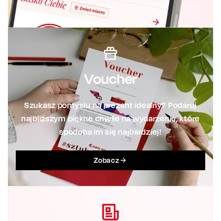
Voucher
Szukasz pomysłu na prezent idealny? Podaruj
najbliższym piękne chwile na wydarzeniu, które
spodoba im się najbardziej!
Zobacz