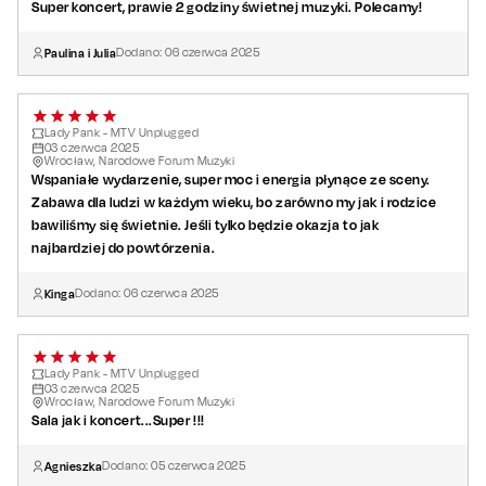
Super koncert, prawie 2 godziny świetnej muzyki. Polecamy!
Paulina i Julia
Dodano:
06
czerwca
2025
Lady Pank - MTV Unplugged
03
czerwca
2025
Wrocław, Narodowe Forum Muzyki
Wspaniałe wydarzenie, super moc i energia płynące ze sceny.
Zabawa dla ludzi w każdym wieku, bo zarówno my jak i rodzice
bawiliśmy się świetnie. Jeśli tylko będzie okazja to jak
najbardziej do powtórzenia.
Kinga
Dodano:
06
czerwca
2025
Lady Pank - MTV Unplugged
03
czerwca
2025
Wrocław, Narodowe Forum Muzyki
Sala jak i koncert...Super !!!
Agnieszka
Dodano:
05
czerwca
2025