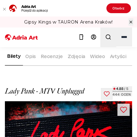
Adria Art
Otwórz
Przejdź do aplikacji
Gipsy Kings w TAURON Arena Kraków!
Bilety
Opis
Recenzje
Zdjęcia
Wideo
Artyści
ADRIA ART
REPERTUAR
LADY PANK - MTV UNPLUGGED
Szukaj
4.93
/ 5
Lady Pank - MTV Unplugged
444
OCEN