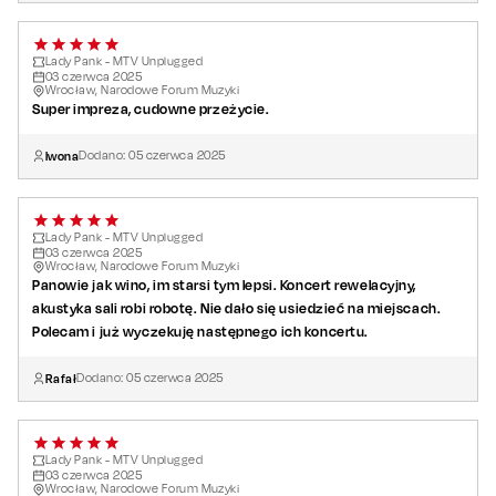
Lady Pank - MTV Unplugged
03
czerwca
2025
Wrocław, Narodowe Forum Muzyki
Super impreza, cudowne przeżycie.
Iwona
Dodano:
05
czerwca
2025
Lady Pank - MTV Unplugged
03
czerwca
2025
Wrocław, Narodowe Forum Muzyki
Panowie jak wino, im starsi tym lepsi. Koncert rewelacyjny,
akustyka sali robi robotę. Nie dało się usiedzieć na miejscach.
Polecam i już wyczekuję następnego ich koncertu.
Rafał
Dodano:
05
czerwca
2025
Lady Pank - MTV Unplugged
03
czerwca
2025
Wrocław, Narodowe Forum Muzyki