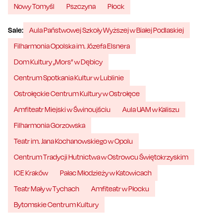
Nowy Tomyśl
Pszczyna
Płock
Sale:
Aula Państwowej Szkoły Wyższej w Białej Podlaskiej
Filharmonia Opolska im. Józefa Elsnera
Dom Kultury „Mors” w Dębicy
Centrum Spotkania Kultur w Lublinie
Ostrołęckie Centrum Kultury w Ostrołęce
Amfiteatr Miejski w Świnoujściu
Aula UAM w Kaliszu
Filharmonia Gorzowska
Teatr im. Jana Kochanowskiego w Opolu
Centrum Tradycji Hutnictwa w Ostrowcu Świętokrzyskim
ICE Kraków
Pałac Młodzieży w Katowicach
Teatr Mały w Tychach
Amfiteatr w Płocku
Bytomskie Centrum Kultury