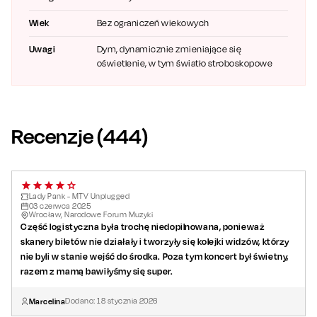
koncertów, który wyzwala w topowych artystach zupełnie
Wiek
Bez ograniczeń wiekowych
nową muzyczną energię. Odchodzą oni od standardowych
wersji hitów, które zaprowadziły ich na szczyty list przebojów,
Uwagi
Dym, dynamicznie zmieniające się
aby zaprezentować ich akustyczne aranżacje.
oświetlenie, w tym światło stroboskopowe
Nie przegap tych wyjątkowych koncertów i zarezerwuj bilety
na występy Lady Pank „MTV Unplugged”.
Recenzje (
444
)
Lady Pank - MTV Unplugged
03
czerwca
2025
Wrocław, Narodowe Forum Muzyki
Część logistyczna była trochę niedopilnowana, ponieważ
skanery biletów nie działały i tworzyły się kolejki widzów, którzy
nie byli w stanie wejść do środka. Poza tym koncert był świetny,
razem z mamą bawiłyśmy się super.
Marcelina
Dodano:
18
stycznia
2026