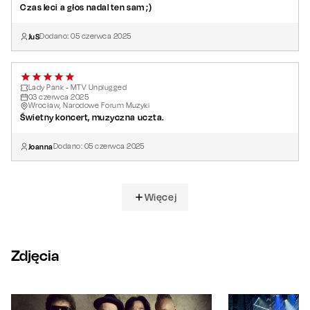
Czas leci a głos nadal ten sam ;)
JuS
Dodano:
05
czerwca
2025
Lady Pank - MTV Unplugged
03
czerwca
2025
Wrocław, Narodowe Forum Muzyki
Świetny koncert, muzyczna uczta.
Joanna
Dodano:
05
czerwca
2025
Więcej
Zdjęcia