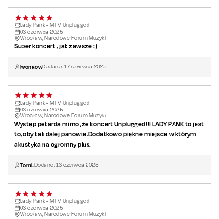
Lady Pank - MTV Unplugged
03
czerwca
2025
Wrocław, Narodowe Forum Muzyki
Super koncert , jak zawsze :)
iwonaow
Dodano:
17
czerwca
2025
Lady Pank - MTV Unplugged
03
czerwca
2025
Wrocław, Narodowe Forum Muzyki
Występ petarda mimo ,że koncert Unplugged!!! LADY PANK to jest
to, oby tak dalej panowie.Dodatkowo piękne miejsce w którym
akustyka na ogromny plus.
TomL
Dodano:
13
czerwca
2025
Lady Pank - MTV Unplugged
03
czerwca
2025
Wrocław, Narodowe Forum Muzyki