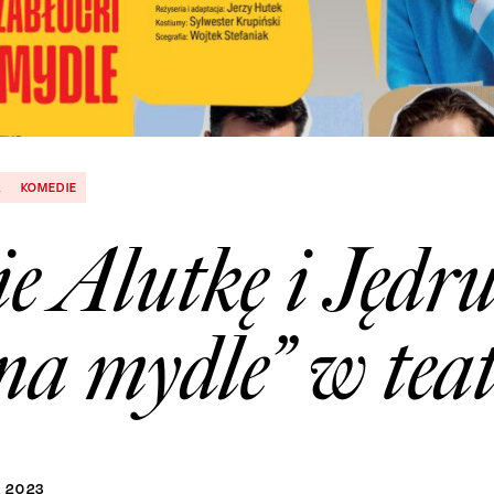
R
KOMEDIE
e Alutkę i Jędru
na mydle” w tea
A
2023