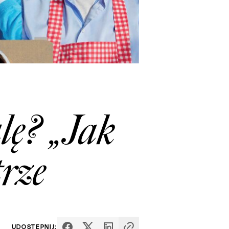
lę? „Jak
trze
UDOSTĘPNIJ: