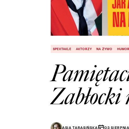
SPEKTAKLE
AKTORZY
NA ŻYWO
HUMO
Pamiętaci
Zabłocki 
ASIA TARASIŃSKA
03
SIERPNI