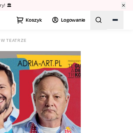
🏛️
Koszyk
Logowanie
” W TEATRZE