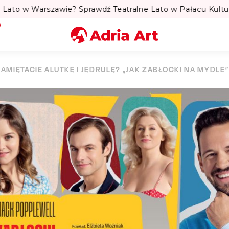
to w Warszawie? Sprawdź Teatralne Lato w Pałacu Kultury! 
Miasto
PAMIĘTACIE ALUTKĘ I JĘDRULĘ? „JAK ZABŁOCKI NA MYDLE
Kategoria
Szukaj