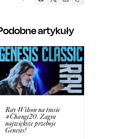
Podobne artykuły
Ray Wilson na trasie
#Change20. Zagra
największe przeboje
Genesis!