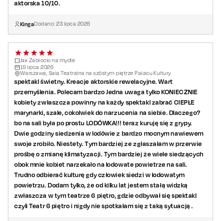
Mateusz Rzeźniczak
aktorska 10/10.
Kinga
Dodano:
23
lipca
2026
Autor
: Jack Popplewell
Adaptacja i reżyseria
: Jerzy Hutek
Jak Zabłocki na mydle
19
lipca
2026
Warszawa, Sala Teatralna na szóstym piętrze Pałacu Kultury
spektakl świetny. Kreacje aktorskie rewelacyjne. Wart
przemyślenia. Polecam bardzo Jedna uwaga tylko KONIECZNIE
kobiety zwłaszcza powinny na każdy spektakl zabrać CIEPŁE
marynarki, szale, cokolwiek do narzucenia na siebie. Dlaczego?
bo na sali była po prostu LODÓWKA!!! teraz kuruję się z grypy.
Dwie godziny siedzenia w lodówie z bardzo mocnym nawiewem
swoje zrobiło. Niestety. Tym bardziej ze zgłaszałam w przerwie
prośbę o zmianę klimatyzacji. Tym bardziej że wiele siedzących
obok mnie kobiet narzekało na lodowate powietrze na sali.
Trudno odbierać kulturę gdy człowiek siedzi w lodowatym
powietrzu. Dodam tylko, że od kilku lat jestem stałą widzką
zwłaszcza w tym teatrze 6 piętro, gdzie odbywał się spektakl
czyli Teatr 6 piętro i nigdy nie spotkałam się z taką sytuacją .