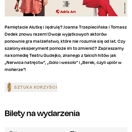
Pamiętacie Alutkę i Jędrulę? Joanna Trzepiecińska i Tomasz
Dedek znowu razem! Dwoje wyjątkowych aktorów
ponownie gra małżeństwo, które nie rozumie się od lat. Czy
szalony eksperyment pomoże im to zmienić? Zapraszamy
na komedię Teatru Gudejko, znanego z takich hitów jak
„Nerwica natręctw”, „Goło i wesoło” i „Berek, czyli upiór w
moherze”!
SZTUKA KORZYŚCI
Bilety na wydarzenia