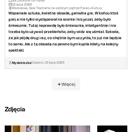
Jak Zabłocki na mydle
18
lipca
2026
Warszawa, Sala Teatralna na szóstym piętrze Pałacu Kultury
Wspaniała sztuka, świetna obsada, genialna gra. W końcu ktoś
grał, a nie tylko występował na scenie i krzyczał, żeby było
śmiesznie. Tutaj naprawdę było śmiesznie, inteligentnie i nie
trzeba było używać przekleństw, żeby widz się uśmiał. Szkoda,
że jak pójdę drugi raz, co chętnie bym uczyniła, to już nie będzie
to samo. Ale z tą obsadą na pewno bym kupiła bilety na kolejny
spektakl.
Mydelniczka
Dodano:
19
lipca
2026
Więcej
Zdjęcia