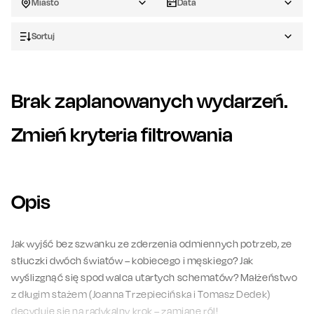
Miasto
Data
Sortuj
Brak zaplanowanych wydarzeń.
Zmień kryteria filtrowania
Opis
Jak wyjść bez szwanku ze zderzenia odmiennych potrzeb, ze
stłuczki dwóch światów – kobiecego i męskiego? Jak
wyślizgnąć się spod walca utartych schematów? Małżeństwo
z długim stażem (Joanna Trzepiecińska i Tomasz Dedek)
decyduje się na radykalny krok – zamianę ról!