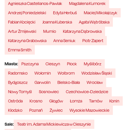
Agnieszka Castellanos-Pawlak
Magdalena Kumorek
Andrzej Poniedzielski
Edyta Herbuś
Maciej Mikołajczyk
Fabian Kocięcki
Joanna Kuberska
Agata Wątróbska
Artur Żmijewski
Mumio
Katarzyna Dąbrowska
Katarzyna Grabowska
Anna Seniuk
Piotr Zapert
Emma Smith
Miasta:
Pszczyna
Cieszyn
Płock
Myślibórz
Radomsko
Wołomin
Wolbrom
Wodzisław Śląski
Bydgoszcz
Garwolin
Bielsko-Biała
Wrocław
Nowy Tomyśl
Sosnowiec
Czechowice-Dziedzice
Ostróda
Krosno
Głogów
Łomża
Tarnów
Konin
Kłodzko
Poznań
Żywiec
Wysokie Mazowieckie
Sale:
Teatr im. Adama Mickiewicza w Cieszynie