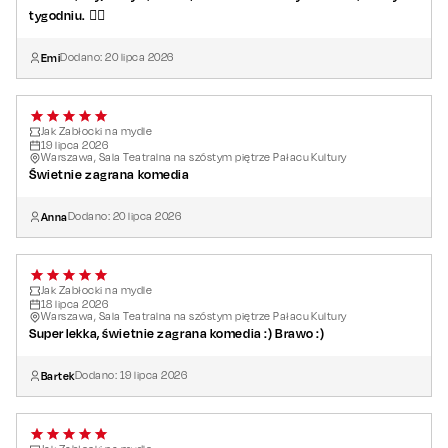
tygodniu. 👌🏻
Emi
Dodano:
20
lipca
2026
Jak Zabłocki na mydle
19
lipca
2026
Warszawa, Sala Teatralna na szóstym piętrze Pałacu Kultury
Świetnie zagrana komedia
Anna
Dodano:
20
lipca
2026
Jak Zabłocki na mydle
18
lipca
2026
Warszawa, Sala Teatralna na szóstym piętrze Pałacu Kultury
Super lekka, świetnie zagrana komedia :) Brawo :)
Bartek
Dodano:
19
lipca
2026