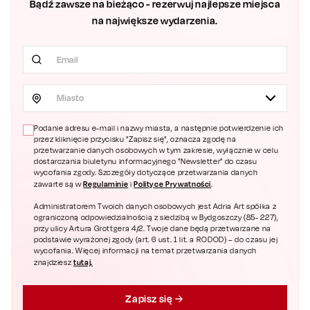
Bądź zawsze na bieżąco - rezerwuj najlepsze miejsca
na największe wydarzenia.
Miasto
Podanie adresu e-mail i nazwy miasta, a następnie potwierdzenie ich
przez kliknięcie przycisku "Zapisz się", oznacza zgodę na
przetwarzanie danych osobowych w tym zakresie, wyłącznie w celu
dostarczania biuletynu informacyjnego "Newsletter" do czasu
wycofania zgody. Szczegóły dotyczące przetwarzania danych
Regulaminie
Polityce Prywatności
zawarte są w
i
.
Administratorem Twoich danych osobowych jest Adria Art spółka z
ograniczoną odpowiedzialnością z siedzibą w Bydgoszczy (85- 227),
przy ulicy Artura Grottgera 4/2. Twoje dane będą przetwarzane na
podstawie wyrażonej zgody (art. 6 ust. 1 lit. a RODOD) – do czasu jej
wycofania. Więcej informacji na temat przetwarzania danych
tutaj.
znajdziesz
Zapisz się