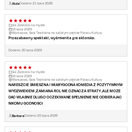
Alula
Dodano:
21
lipca
2026
Jak Zabłocki na mydle
19
lipca
2026
Warszawa, Sala Teatralna na szóstym piętrze Pałacu Kultury
Przezabawny spektakl , wyśmienita gra aktorska.
Dodano:
20
lipca
2026
Jak Zabłocki na mydle
19
lipca
2026
Warszawa, Sala Teatralna na szóstym piętrze Pałacu Kultury
NARESZCIE SMIESZNA I WIARYGODNA KOMEDIA Z POZYTYWNYM
WYDZWIEKIEM ,ZAMIANA ROL NIE OZNACZA STRATY ,ALE MOZE
DAC WLASNIE DLUGO OCZEKIWANE SPELNIENIE NIE ODBIERAJAC
NIKOMU GODNOSCI
Barbara
Dodano:
20
lipca
2026