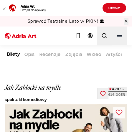
Adria Art
Otwórz
Przejdź do aplikacji
Sprawdź Teatralne Lato w PKiN! 🏛️
Bilety
Opis
Recenzje
Zdjęcia
Wideo
Artyści
ADRIA ART
REPERTUAR
JAK ZABŁOCKI NA MYDLE
Szukaj
Jak Zabłocki na mydle
4.79
/ 5
614
OCEN
spektakl komediowy