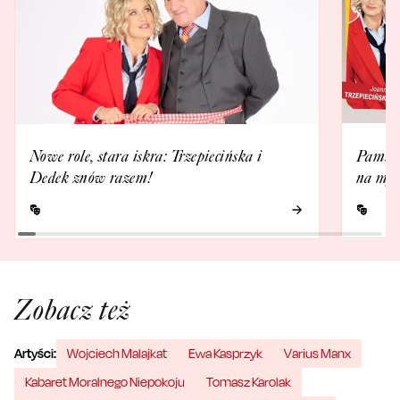
Nowe role, stara iskra: Trzepiecińska i
Pamięta
Dedek znów razem!
na myd
Zobacz też
Artyści:
Wojciech Malajkat
Ewa Kasprzyk
Varius Manx
Kabaret Moralnego Niepokoju
Tomasz Karolak