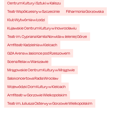
Centrum Kultury i Sztuki w Kaliszu
Teatr Współczesny w Szczecinie
Filharmonia Gorzowska
Klub Wytwórnia w Łodzi
Kujawskie Centrum Kultury w Inowrocławiu
Teatr im. Cypriana Kamila Norwida w Jeleniej Górze
Amfiteatr Kadzielnia w Kielcach
G2A Arena w Jasionce pod Rzeszowem
Scena Relax w Warszawie
Mrągowskie Centrum Kultury w Mrągowie
Sala koncertowa Radia Wrocław
Wojewódzki Dom Kultury w Kielcach
Amfiteatr w Gorzowie Wielkopolskim
Teatr im. Juliusza Osterwy w Gorzowie Wielkopolskim