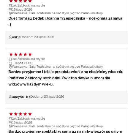
Jak Zabłocki na mydle
19
lipca
2026
Warszawa, Sala Teatralna na szóstym piętrze Pałacu Kultury
Duet Tomasz Dedek i Joanna Trzepiecińska = doskonała zabawa
:)
milqe
Dodano:
20
lipca
2026
Jak Zabłocki na mydle
19
lipca
2026
Warszawa, Sala Teatralna na szóstym piętrze Pałacu Kultury
Bardzo przyjemne i lekkie przedstawienie na niedzielny wieczór.
Państwo Zabłoccy bezbłedni. Świetna dawka humoru dla
widzów w każdym wieku.
Justyna i Iza
Dodano:
20
lipca
2026
Jak Zabłocki na mydle
19
lipca
2026
Warszawa, Sala Teatralna na szóstym piętrze Pałacu Kultury
Bardzo przyjemny spektakl, w sam raz na miły wieczór po całym