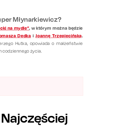
cper Młynarkiewicz?
ocki na mydle”
,
w którym można będzie
omasza Dedka
i
Joannę Trzepiecińską
.
Jerzego Hutka, opowiada o małżeństwie
m codziennego życia.
 Najczęściej