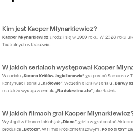
Kim jest Kacper Młynarkiewicz?
Kacper Młynarkiewicz
urodził się w 1989 roku. W 2023 roku uk
Teatralnych w Krakowie.
W jakich serialach występował Kacper Młyn
W serialu
„Korona Królów. Jagiellonowie”
gra postać Sambora z Tur
kontynuacji serialu
„Królowie”
. Wcześniej grał w serialu
„Barwy s
ma także występ w serialu
„Na dobre i na złe”
jako Radek.
W jakich filmach grał Kacper Młynarkiewicz
Wystąpił w filmach takich jak
„Diana”
, gdzie zagrał postać Akteon
produkcji
„Botoks”
. W filmie krótkometrażowym
„Po co ci to?”
zag