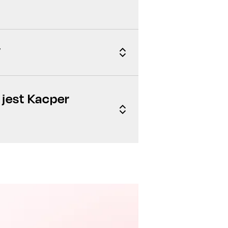
”
 jest Kacper