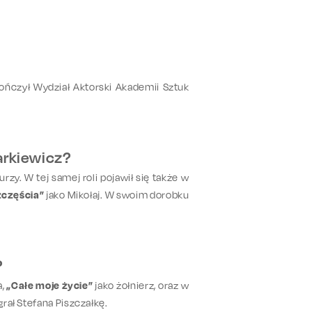
ończył Wydział Aktorski Akademii Sztuk
arkiewicz?
zy. W tej samej roli pojawił się także w
zczęścia”
jako Mikołaj. W swoim dorobku
?
a,
„Całe moje życie”
jako żołnierz, oraz w
rał Stefana Piszczałkę.