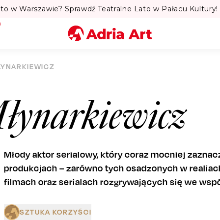
to w Warszawie? Sprawdź Teatralne Lato w Pałacu Kultury! 
Miasto
ŁYNARKIEWICZ
Kategoria
łynarkiewicz
Szukaj
Młody aktor serialowy, który coraz mocniej zazna
produkcjach – zarówno tych osadzonych w realiach
filmach oraz serialach rozgrywających się we ws
SZTUKA KORZYŚCI