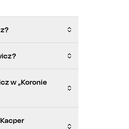
cz?
wicz?
icz w „Koronie
 Kacper