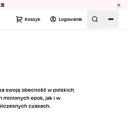
🏛️
Koszyk
Logowanie
cza swoją obecność w polskich
 minionych epok, jak i w
półczesnych czasach.