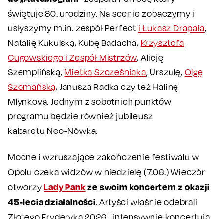
świętuje 80. urodziny. Na scenie zobaczymy i
usłyszymy m.in. zespół Perfect
i Łukasz Drapała
,
Natalię Kukulską, Kubę Badacha,
Krzysztofa
Cugowskiego i Zespół Mistrzów
, Alicję
Szemplińską,
Mietka Szcześniaka
, Urszulę,
Olgę
Szomańską
, Janusza Radka czy też Halinę
Mlynkovą. Jednym z sobotnich punktów
programu będzie również jubileusz
kabaretu Neo-Nówka.
Mocne i wzruszające zakończenie festiwalu w
Opolu czeka widzów w niedzielę (7.06.) Wieczór
Lady Pank
ze swoim koncertem z okazji
otworzy
45-lecia działalności
. Artyści właśnie odebrali
Złotego Fryderyka 2026 i intensywnie koncertują