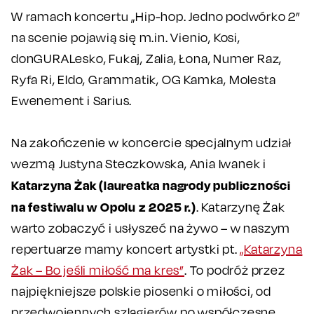
W ramach koncertu „Hip-hop. Jedno podwórko 2”
na scenie pojawią się m.in. Vienio, Kosi,
donGURALesko, Fukaj, Zalia, Łona, Numer Raz,
Ryfa Ri, Eldo, Grammatik, OG Kamka, Molesta
Ewenement i Sarius.
Na zakończenie w koncercie specjalnym udział
wezmą Justyna Steczkowska, Ania Iwanek i
Katarzyna Żak (laureatka nagrody publiczności
na festiwalu w Opolu z 2025 r.)
.
Katarzynę Żak
warto zobaczyć i usłyszeć na żywo – w naszym
repertuarze mamy koncert artystki pt.
„Katarzyna
Żak – Bo jeśli miłość ma kres”
. To podróż przez
najpiękniejsze polskie piosenki o miłości, od
przedwojennych szlagierów po współczesne