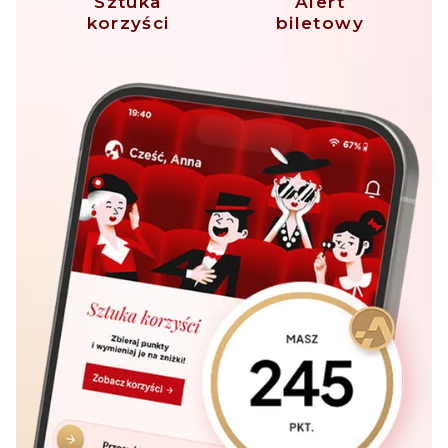
Sztuka
Alert
korzyści
biletowy