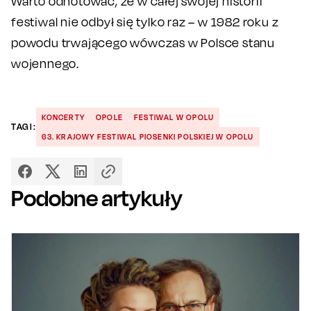
Warto odnotować, że w
całej swojej historii
festiwal nie odbył się tylko raz – w 1982 roku z
powodu trwającego wówczas w Polsce stanu
wojennego.
KONCERTY
OPOLE
FESTIWAL W OPOLU
TAGI:
63. KRAJOWY FESTIWAL PIOSENKI POLSKIEJ W OPOLU
Podobne artykuły