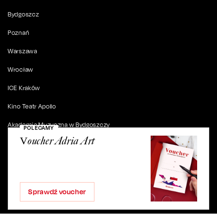
Bydgoszcz
Poznań
Warszawa
Wrocław
ICE Kraków
Kino Teatr Apollo
Akademia Muzyczna w Bydgoszczy
POLECAMY
Voucher Adria Art
© 2019-
2026
. Wszystkie prawa zastrzeżone.
Sprawdź voucher
ul. Artura Grottgera 4/2, 85-227 Bydgoszcz