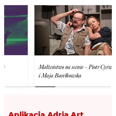
Małżeństwo na scenie – Piotr Cyrwus
Terra
i Maja Barełkowska
Gwiaz
Aplikacja Adria Art