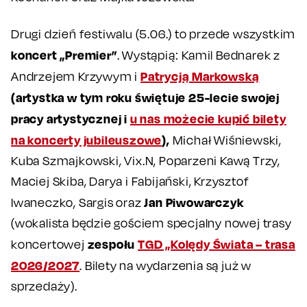
Drugi dzień festiwalu (5.06.) to przede wszystkim
koncert „Premier”
. Wystąpią: Kamil Bednarek z
Patrycją Markowską
Andrzejem Krzywym i
(artystka w tym roku świętuje 25-lecie swojej
pracy artystycznej i
u nas możecie kupić bilety
na koncerty jubileuszowe
),
Michał Wiśniewski,
Kuba Szmajkowski, Vix.N, Poparzeni Kawą Trzy,
Maciej Skiba, Darya i Fabijański, Krzysztof
Jan Piwowarczyk
Iwaneczko, Sargis oraz
(wokalista będzie gościem specjalny nowej trasy
zespołu
TGD „Kolędy Świata – trasa
koncertowej
2026/2027
. Bilety na wydarzenia są już w
sprzedaży).