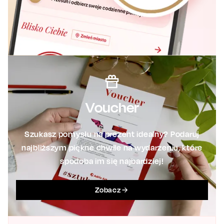
Voucher
Szukasz pomysłu na prezent idealny? Podaruj
najbliższym piękne chwile na wydarzeniu, które
spodoba im się najbardziej!
Zobacz