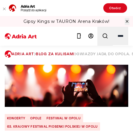
Adria Art
Otwórz
Przejdź do aplikacji
Gipsy Kings w TAURON Arena Kraków!
ADRIA ART
BLOG ZA KULISAMI
GWIAZDY JADĄ DO OPOLA. 
Szukaj
KONCERTY
OPOLE
FESTIWAL W OPOLU
63. KRAJOWY FESTIWAL PIOSENKI POLSKIEJ W OPOLU