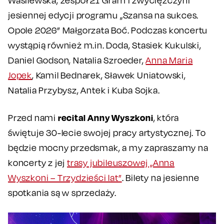
Wasilewska, zespół 21 Gram i zwyciężczyni
jesiennej edycji programu „Szansa na sukces.
Opole 2026” Małgorzata Boć. Podczas koncertu
wystąpią również m.in. Doda, Stasiek Kukulski,
Daniel Godson, Natalia Szroeder,
Anna Maria
Jopek
, Kamil Bednarek, Sławek Uniatowski,
Natalia Przybysz, Antek i Kuba Sojka.
recital Anny Wyszkoni
Przed nami
, która
świętuje 30-lecie swojej pracy artystycznej. To
będzie mocny przedsmak, a my zapraszamy na
koncerty z jej
trasy jubileuszowej „Anna
Wyszkoni – Trzydzieści lat”
. Bilety na jesienne
spotkania są w sprzedaży.