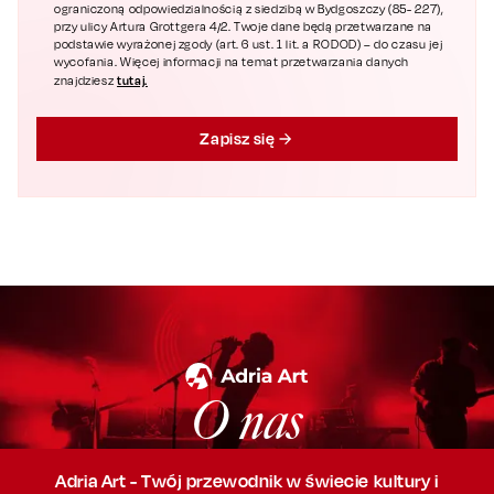
ograniczoną odpowiedzialnością z siedzibą w Bydgoszczy (85- 227),
przy ulicy Artura Grottgera 4/2. Twoje dane będą przetwarzane na
podstawie wyrażonej zgody (art. 6 ust. 1 lit. a RODOD) – do czasu jej
wycofania. Więcej informacji na temat przetwarzania danych
tutaj.
znajdziesz
Zapisz się
O nas
Adria Art - Twój przewodnik w świecie kultury i