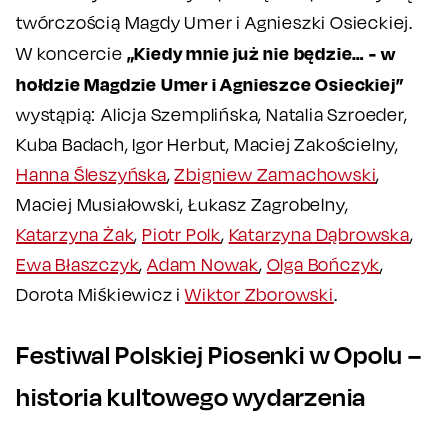
twórczością Magdy Umer i Agnieszki Osieckiej.
„Kiedy mnie już nie będzie… - w
W koncercie
hołdzie Magdzie Umer i Agnieszce Osieckiej”
wystąpią: Alicja Szemplińska, Natalia Szroeder,
Kuba Badach, Igor Herbut, Maciej Zakościelny,
Hanna Śleszyńska
,
Zbigniew Zamachowski
,
Maciej Musiałowski, Łukasz Zagrobelny,
Katarzyna Żak
,
Piotr Polk
,
Katarzyna Dąbrowska
,
Ewa Błaszczyk
,
Adam Nowak
,
Olga Bończyk
,
Dorota Miśkiewicz i
Wiktor Zborowski
.
Festiwal Polskiej Piosenki w Opolu –
historia kultowego wydarzenia