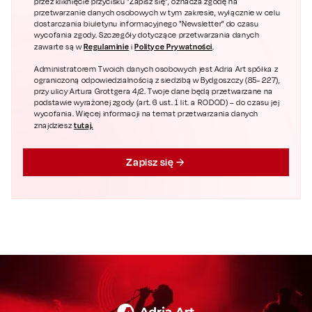
przez kliknięcie przycisku "Zapisz się", oznacza zgodę na
przetwarzanie danych osobowych w tym zakresie, wyłącznie w celu
dostarczania biuletynu informacyjnego "Newsletter" do czasu
wycofania zgody. Szczegóły dotyczące przetwarzania danych
Regulaminie
Polityce Prywatności
zawarte są w
i
.
Administratorem Twoich danych osobowych jest Adria Art spółka z
ograniczoną odpowiedzialnością z siedzibą w Bydgoszczy (85- 227),
przy ulicy Artura Grottgera 4/2. Twoje dane będą przetwarzane na
podstawie wyrażonej zgody (art. 6 ust. 1 lit. a RODOD) – do czasu jej
wycofania. Więcej informacji na temat przetwarzania danych
tutaj.
znajdziesz
Zapisz się