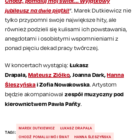
Chodź, pomaluj mój świat... Wyjątkowy
jubileusz na dwie piątki!
”.
Marek Dutkiewicz nie
tylko przypomni swoje największe hity, ale
również podzieli się kulisami ich powstawania,
anegdotami i osobistymi wspomnieniami z
ponad pięciu dekad pracy twórczej.
Łukasz
W koncertach wystąpią:
Drapała,
Mateusz Ziółko
, Joanna Dark,
Hanna
Śleszyńska
i Zofia Nowakowska
. Artystom
zespół muzyczny pod
będzie akompaniował
kierownictwem Pawła Pańty
.
MAREK DUTKIEWICZ
ŁUKASZ DRAPAŁA
TAGI:
CHODŹ POMALUJ MÓJ ŚWAT
HANNA ŚLESZYŃSKA