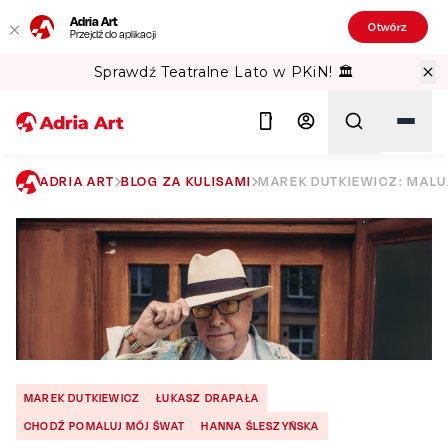
Adria Art
Otwórz
Przejdź do aplikacji
Sprawdź Teatralne Lato w PKiN! 🏛️
ADRIA ART
BLOG ZA KULISAMI
MAREK DUTKIEWICZ: MALUJ
Szukaj
MAREK DUTKIEWICZ
ŁUKASZ DRAPAŁA
CHODŹ POMALUJ MÓJ ŚWAT
HANNA ŚLESZYŃSKA