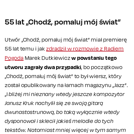
55 lat „Chodź, pomaluj mój świat”
Utwór „Chodź, pomaluj mój świat” miał premierę
55 lat temu i jak
zdradził w rozmowie z Radiem
w powstaniu tego
Pogoda
Marek Dutkiewicz
utworu zagrały dwa przypadki
, bo początkowo
„Chodź, pomaluj mój świat” to był wiersz, który
został opublikowany na łamach magazynu „Jazz”.
„I
bliżej mi nieznany wtedy jeszcze kompozytor
Janusz Kruk nachylił się ze swoją gitarą
dwunastostrunową, bo taką wyłącznie wtedy
dysponował i sklecił jakieś melodie do tych
tekstów. Natomiast mniej więcej w tym samym