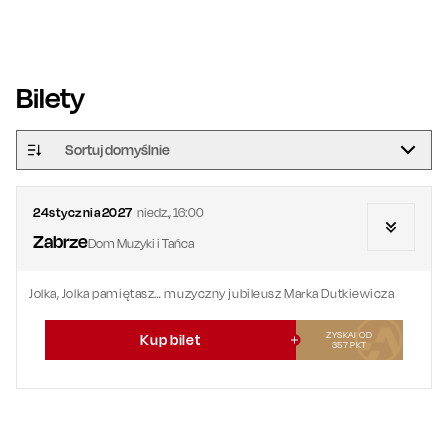
Bilety
Sortuj domyślnie
24
stycznia
2027
niedz.
,
16:00
Zabrze
Dom Muzyki i Tańca
Jolka, Jolka pamiętasz… muzyczny jubileusz Marka Dutkiewicza
ZYSKAJ OD
Kup bilet
357
PKT