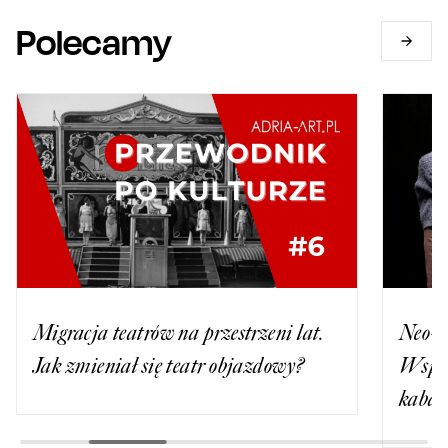
Polecamy
Migracja teatrów na przestrzeni lat.
Neo-N
Jak zmieniał się teatr objazdowy?
Wspom
kabar