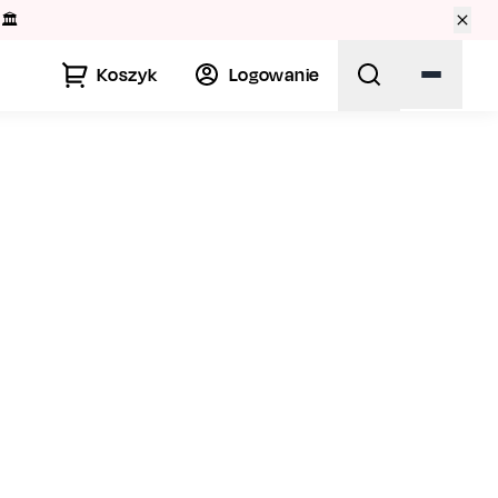
🏛️
Koszyk
Logowanie
J