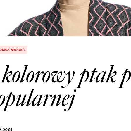
ONIKA BRODKA
kolorowy ptak po
opularnej
A
2021