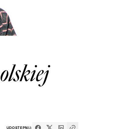
lskiej
UDOSTĘPNIJ: