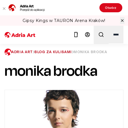
Adria Art
Otwórz
Przejdź do aplikacji
Kings w TAURON Arena Kraków!
Spraw
ADRIA ART
BLOG ZA KULISAMI
MONIKA BRODKA
monika brodka
Szukaj