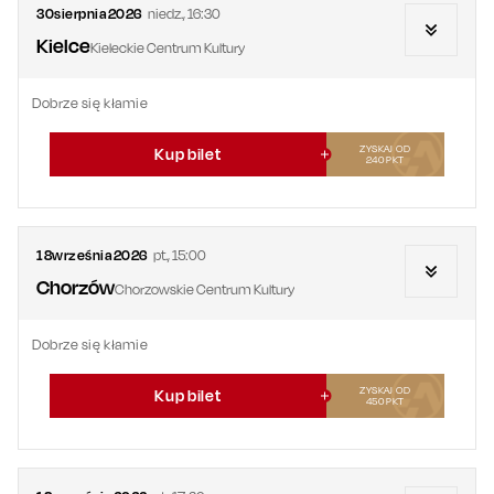
30
sierpnia
2026
niedz.
,
16:30
Kielce
Kieleckie Centrum Kultury
Dobrze się kłamie
ZYSKAJ OD
Kup bilet
240
PKT
18
września
2026
pt.
,
15:00
Chorzów
Chorzowskie Centrum Kultury
Dobrze się kłamie
ZYSKAJ OD
Kup bilet
450
PKT