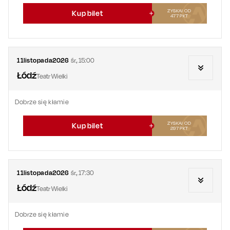
ZYSKAJ OD
Kup bilet
477
PKT
11
listopada
2026
śr.
,
15:00
Łódź
Teatr Wielki
Dobrze się kłamie
ZYSKAJ OD
Kup bilet
297
PKT
11
listopada
2026
śr.
,
17:30
Łódź
Teatr Wielki
Dobrze się kłamie