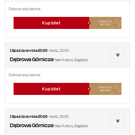
Dobrze się kłamie
ZYSKAJ OD
Kup bilet
297
PKT
18
października
2026
niedz.
,
13:00
Dąbrowa Górnicza
Pałac Kultury Zagłębia
Dobrze się kłamie
ZYSKAJ OD
Kup bilet
300
PKT
18
października
2026
niedz.
,
15:30
Dąbrowa Górnicza
Pałac Kultury Zagłębia