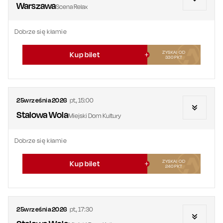
Warszawa
Scena Relax
Dobrze się kłamie
ZYSKAJ OD
Kup bilet
330
PKT
25
września
2026
pt.
,
15:00
Stalowa Wola
Miejski Dom Kultury
Dobrze się kłamie
ZYSKAJ OD
Kup bilet
240
PKT
25
września
2026
pt.
,
17:30