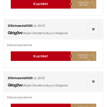
ZYSKAJ OD
Kup bilet
297
PKT
20
listopada
2026
pt.
,
16:00
Głogów
Miejski Ośrodek Kultury w Głogowie
Dobrze się kłamie
ZYSKAJ OD
Kup bilet
375
PKT
20
listopada
2026
pt.
,
18:30
Głogów
Miejski Ośrodek Kultury w Głogowie
Dobrze się kłamie