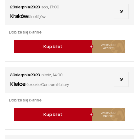
29
sierpnia
2026
sob.
,
17:00
Kraków
Kino Kijów
Dobrze się kłamie
ZYSKAJ OD
Kup bilet
417
PKT
30
sierpnia
2026
niedz.
,
14:00
Kielce
Kieleckie Centrum Kultury
Dobrze się kłamie
ZYSKAJ OD
Kup bilet
240
PKT