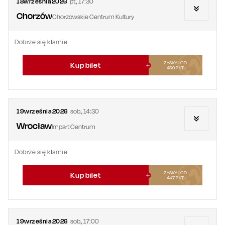
18
września
2026
pt.
,
17:30
Chorzów
Chorzowskie Centrum Kultury
Dobrze się kłamie
ZYSKAJ OD
Kup bilet
450
PKT
19
września
2026
sob.
,
14:30
Wrocław
Impart Centrum
Dobrze się kłamie
ZYSKAJ OD
Kup bilet
447
PKT
19
września
2026
sob.
,
17:00