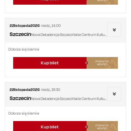
300
PKT
22
listopada
2026
niedz.
,
14:00
Szczecin
Nowa Dekadencja Szczecińskie Centrum Kultury - Scena Dekadencja
Dobrze się kłamie
ZYSKAJ OD
Kup bilet
465
PKT
22
listopada
2026
niedz.
,
16:30
Szczecin
Nowa Dekadencja Szczecińskie Centrum Kultury - Scena Dekadencja
Dobrze się kłamie
ZYSKAJ OD
Kup bilet
465
PKT