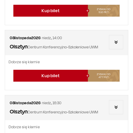
ZYSKAJ OD
Kup bilet
510
PKT
08
listopada
2026
niedz.
,
14:00
Olsztyn
Centrum Konferencyjno-Szkoleniowe UWM
Dobrze się kłamie
ZYSKAJ OD
Kup bilet
477
PKT
08
listopada
2026
niedz.
,
16:30
Olsztyn
Centrum Konferencyjno-Szkoleniowe UWM
Dobrze się kłamie