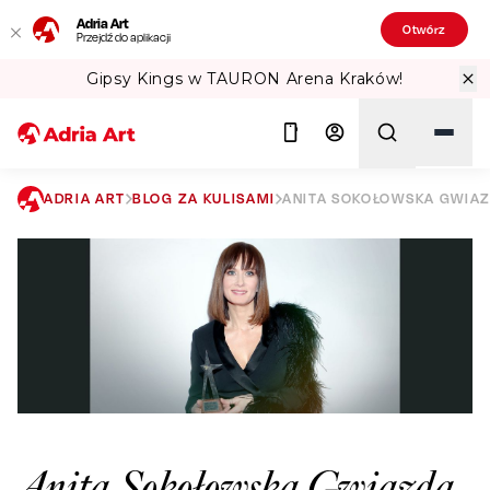
Adria Art
Otwórz
Przejdź do aplikacji
Gipsy Kings w TAURON Arena Kraków!
ADRIA ART
BLOG ZA KULISAMI
ANITA SOKOŁOWSKA GWIA
Szukaj
Anita Sokołowska Gwiazdą