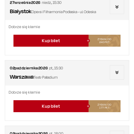
27
września
2026
niedz.
,
15:30
Białystok
Opera i Filharmonia Podlaska - ul. Odeska
Dobrze się kłamie
ZYSKAJ OD
Kup bilet
240
PKT
02
października
2026
pt.
,
15:30
Warszawa
Teatr Palladium
Dobrze się kłamie
ZYSKAJ OD
Kup bilet
177
PKT
02
października
2026
pt.
,
18:00