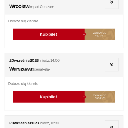
Wrocław
Impart Centrum
Dobrze się kłamie
ZYSKAJ OD
Kup bilet
447
PKT
20
września
2026
niedz.
,
14:00
Warszawa
Scena Relax
Dobrze się kłamie
ZYSKAJ OD
Kup bilet
330
PKT
20
września
2026
niedz.
,
16:30