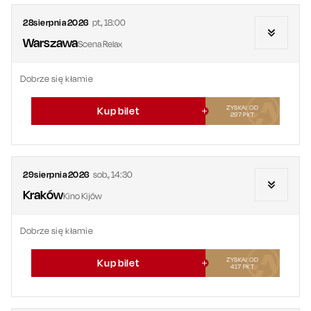
28
sierpnia
2026
pt.
,
18:00
Warszawa
Scena Relax
Dobrze się kłamie
ZYSKAJ OD
Kup bilet
297
PKT
29
sierpnia
2026
sob.
,
14:30
Kraków
Kino Kijów
Dobrze się kłamie
ZYSKAJ OD
Kup bilet
417
PKT