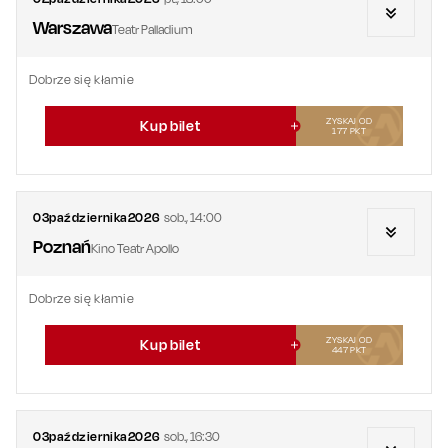
Warszawa
Teatr Palladium
Dobrze się kłamie
ZYSKAJ OD
Kup bilet
177
PKT
03
października
2026
sob.
,
14:00
Poznań
Kino Teatr Apollo
Dobrze się kłamie
ZYSKAJ OD
Kup bilet
447
PKT
03
października
2026
sob.
,
16:30