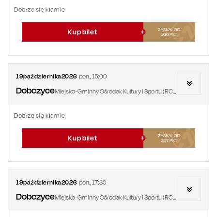
Dobrze się kłamie
ZYSKAJ OD
Kup bilet
300
PKT
19
października
2026
pon.
,
15:00
Dobczyce
Miejsko-Gminny Ośrodek Kultury i Sportu (RCOS)
Dobrze się kłamie
ZYSKAJ OD
Kup bilet
387
PKT
19
października
2026
pon.
,
17:30
Dobczyce
Miejsko-Gminny Ośrodek Kultury i Sportu (RCOS)