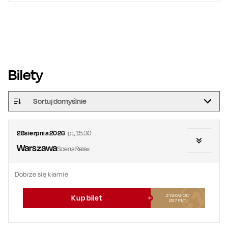
Bilety
Sortuj domyślnie
28
sierpnia
2026
pt.
,
15:30
Warszawa
Scena Relax
Dobrze się kłamie
ZYSKAJ OD
Kup bilet
297
PKT