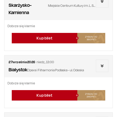
Skarżysko-
Miejskie Centrum Kultury im. L. Staffa
Kamienna
Dobrze się kłamie
ZYSKAJ OD
Kup bilet
360
PKT
27
września
2026
niedz.
,
13:00
Białystok
Opera i Filharmonia Podlaska - ul. Odeska
Dobrze się kłamie
ZYSKAJ OD
Kup bilet
240
PKT