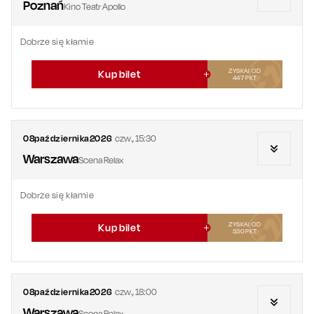
Poznań
Kino Teatr Apollo
Dobrze się kłamie
ZYSKAJ OD
Kup bilet
447
PKT
08
października
2026
czw.
,
15:30
Warszawa
Scena Relax
Dobrze się kłamie
ZYSKAJ OD
Kup bilet
330
PKT
08
października
2026
czw.
,
18:00
Warszawa
Scena Relax