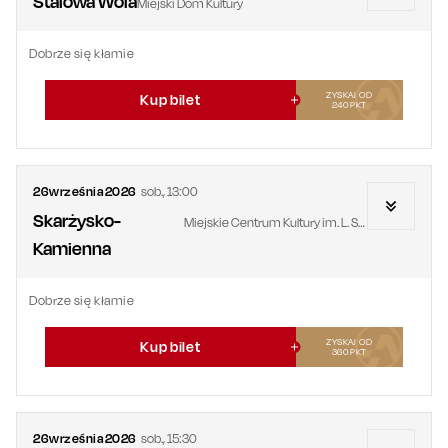
Stalowa Wola
Miejski Dom Kultury
Dobrze się kłamie
ZYSKAJ OD
Kup bilet
240
PKT
26
września
2026
sob.
,
13:00
Skarżysko-
Miejskie Centrum Kultury im. L. Staffa
Kamienna
Dobrze się kłamie
ZYSKAJ OD
Kup bilet
360
PKT
26
września
2026
sob.
,
15:30