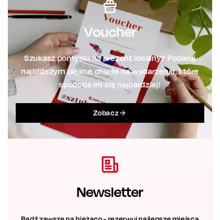
Voucher
Szukasz pomysłu na prezent idealny? Podaruj
najbliższym piękne chwile na wydarzeniu, które
spodoba im się najbardziej!
Zobacz
Newsletter
Bądź zawsze na bieżąco - rezerwuj najlepsze miejsca