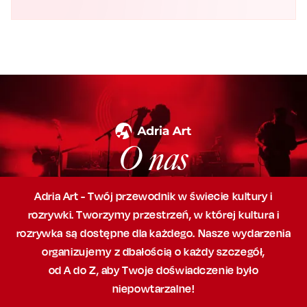
O nas
Adria Art - Twój przewodnik w świecie kultury i
rozrywki. Tworzymy przestrzeń,
w której
kultura i
rozrywka są dostępne dla każdego. Nasze wydarzenia
organizujemy
z dbałością
o każdy szczegół,
od A do Z, aby
Twoje doświadczenie było
niepowtarzalne!