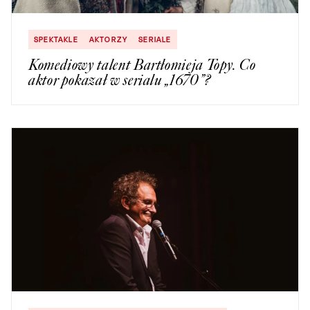
SPEKTAKLE
AKTORZY
SERIALE
Komediowy talent Bartłomieja Topy. Co
aktor pokazał w serialu „1670”?