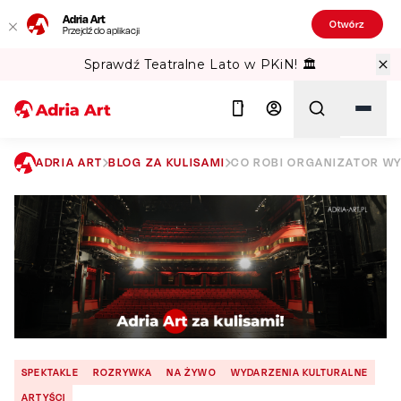
Adria Art
Otwórz
Przejdź do aplikacji
Sprawdź Teatralne Lato w PKiN! 🏛️
ADRIA ART
BLOG ZA KULISAMI
CO ROBI ORGANIZATOR W
Szukaj
SPEKTAKLE
ROZRYWKA
NA ŻYWO
WYDARZENIA KULTURALNE
ARTYŚCI