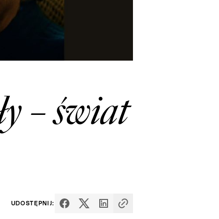
y – świat
UDOSTĘPNIJ: