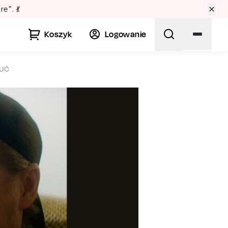
”. 💃
Koszyk
Logowanie
ZUĆ