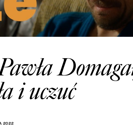
i Pawła Domagał
ła i uczuć
A
2022