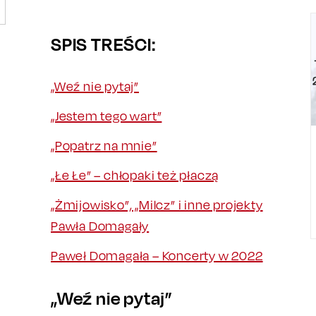
SPIS TREŚCI:
„Weź nie pytaj”
„Jestem tego wart”
„Popatrz na mnie”
„Łe Łe” – chłopaki też płaczą
„Żmijowisko”, „Milcz” i inne projekty
Pawła Domagały
Paweł Domagała – Koncerty w 2022
„Weź nie pytaj”