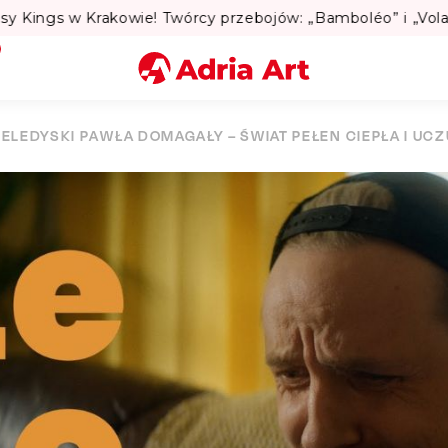
y Kings w Krakowie! Twórcy przebojów: „Bamboléo” i „Volare
Miasto
TELEDYSKI PAWŁA DOMAGAŁY – ŚWIAT PEŁEN CIEPŁA I UC
Kategoria
Szukaj