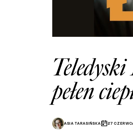
Teledysk
pełen ciep
ASIA TARASIŃSKA
27
CZERWC