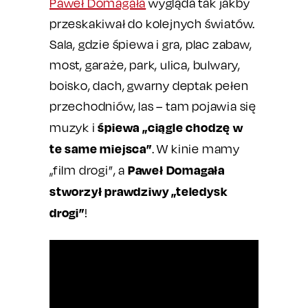
Paweł Domagała
wygląda tak jakby
przeskakiwał do kolejnych światów.
Sala, gdzie śpiewa i gra, plac zabaw,
most, garaże, park, ulica, bulwary,
boisko, dach, gwarny deptak pełen
przechodniów, las – tam pojawia się
śpiewa „ciągle chodzę w
muzyk i
te same miejsca”
. W kinie mamy
Paweł Domagała
„film drogi”, a
stworzył prawdziwy „teledysk
drogi”
!