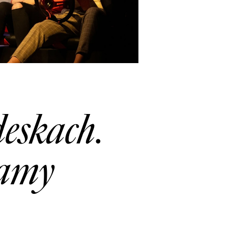
deskach.
mamy