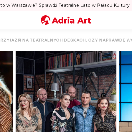
to w Warszawie? Sprawdź Teatralne Lato w Pałacu Kultury! 
Miasto
PRZYJAŹŃ NA TEATRALNYCH DESKACH. CZY NAPRAWDĘ 
Kategoria
Szukaj