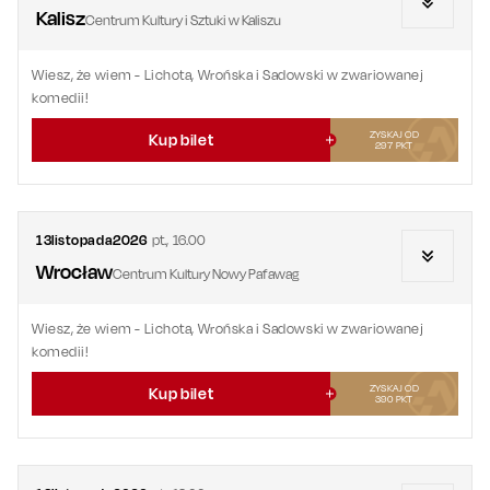
Kalisz
Centrum Kultury i Sztuki w Kaliszu
Wiesz, że wiem
- Lichota, Wrońska i Sadowski w zwariowanej
komedii!
ZYSKAJ OD
Kup bilet
297
PKT
13
listopada
2026
pt.
,
16.00
Wrocław
Centrum Kultury Nowy Pafawag
Wiesz, że wiem
- Lichota, Wrońska i Sadowski w zwariowanej
komedii!
ZYSKAJ OD
Kup bilet
390
PKT