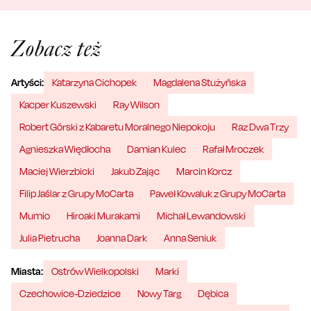
Zobacz też
Artyści:
Katarzyna Cichopek
Magdalena Stużyńska
Kacper Kuszewski
Ray Wilson
Robert Górski z Kabaretu Moralnego Niepokoju
Raz Dwa Trzy
Agnieszka Więdłocha
Damian Kulec
Rafał Mroczek
Maciej Wierzbicki
Jakub Zając
Marcin Korcz
Filip Jaślar z Grupy MoCarta
Paweł Kowaluk z Grupy MoCarta
Mumio
Hiroaki Murakami
Michał Lewandowski
Julia Pietrucha
Joanna Dark
Anna Seniuk
Miasta:
Ostrów Wielkopolski
Marki
Czechowice-Dziedzice
Nowy Targ
Dębica