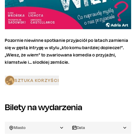
Pozornie niewinne spotkanie przyjaciół po latach zamienia
się w gęstą intrygę w stylu „kto komu bardziej dopiecze!”.
„Wiesz, że wiem” to zwariowana komedia o przyjaźni,
kłamstwie i… słodkiej zemście.
SZTUKA KORZYŚCI
Bilety na wydarzenia
Miasto
Data