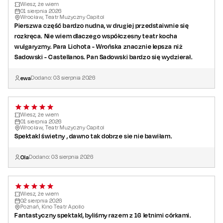
Wiesz, że wiem
01
sierpnia
2026
Wrocław, Teatr Muzyczny Capitol
Pierszwa część bardzo nudna, w drugiej przedstaiwnie się
rozkręca. Nie wiem dlaczego współczesny teatr kocha
wulgaryzmy. Para Lichota - Wrońska znacznie lepsza niż
Sadowski - Castellanos. Pan Sadowski bardzo się wydzierał.
ewa
Dodano:
03
sierpnia
2026
Wiesz, że wiem
01
sierpnia
2026
Wrocław, Teatr Muzyczny Capitol
Spektakl świetny , dawno tak dobrze sie nie bawiłam.
Ola
Dodano:
03
sierpnia
2026
Wiesz, że wiem
02
sierpnia
2026
Poznań, Kino Teatr Apollo
Fantastyczny spektakl, byliśmy razem z 16 letnimi córkami.