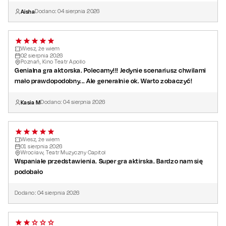
Aisha
Dodano:
04
sierpnia
2026
Wiesz, że wiem
02
sierpnia
2026
Poznań, Kino Teatr Apollo
Genialna gra aktorska. Polecamy!!! Jedynie scenariusz chwilami
mało prawdopodobny... Ale generalnie ok. Warto zobaczyć!
Kasia M
Dodano:
04
sierpnia
2026
Wiesz, że wiem
01
sierpnia
2026
Wrocław, Teatr Muzyczny Capitol
Wspaniałe przedstawienia. Super gra aktirska. Bardzo nam się
podobało
Dodano:
04
sierpnia
2026