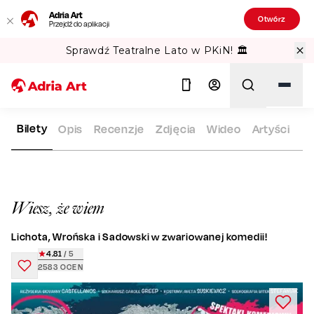
Adria Art
Otwórz
Przejdź do aplikacji
Sprawdź Teatralne Lato w PKiN! 🏛️
Bilety
Opis
Recenzje
Zdjęcia
Wideo
Artyści
ADRIA ART
REPERTUAR
WIESZ, ŻE WIEM
Szukaj
Wiesz, że wiem
Lichota, Wrońska i Sadowski w zwariowanej komedii!
4.81
/ 5
2583
OCEN