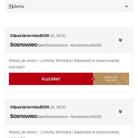
Sortuj
02
października
2026
pt.
,
15.00
Sosnowiec
Sala Widowiskowo - Koncertowa MUZA
Wiesz, że wiem
- Lichota, Wrońska i Sadowski w zwariowanej
komedii!
ZYSKAJ OD
Kup bilet
300
PKT
02
października
2026
pt.
,
18.00
Sosnowiec
Sala Widowiskowo - Koncertowa MUZA
Wiesz, że wiem
- Lichota, Wrońska i Sadowski w zwariowanej