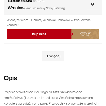
13
listopada
2026
pt.
,
19.00
Wrocław
Centrum Kultury Nowy Pafawag
Wiesz, że wiem
- Lichota, Wrońska i Sadowski w zwariowanej
komedii!
ZYSKAJ OD
Kup bilet
390
PKT
Więcej
Opis
Po przeprowadzce z dużego miasta na wieś młode
małżeństwo (Leszek Lichota i Ilona Wrońska) zaprasza na
kolację zaprzyjaźnioną parę. Przypadek sprawia, że przed ich