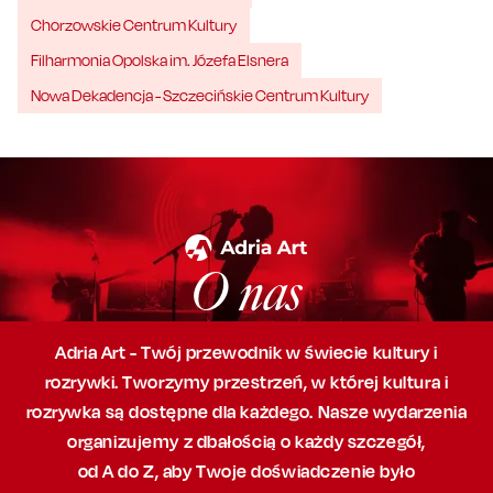
Chorzowskie Centrum Kultury
Filharmonia Opolska im. Józefa Elsnera
Nowa Dekadencja - Szczecińskie Centrum Kultury
O nas
Adria Art - Twój przewodnik w świecie kultury i
rozrywki. Tworzymy przestrzeń,
w której
kultura i
rozrywka są dostępne dla każdego. Nasze wydarzenia
organizujemy
z dbałością
o każdy szczegół,
od A do Z, aby
Twoje doświadczenie było