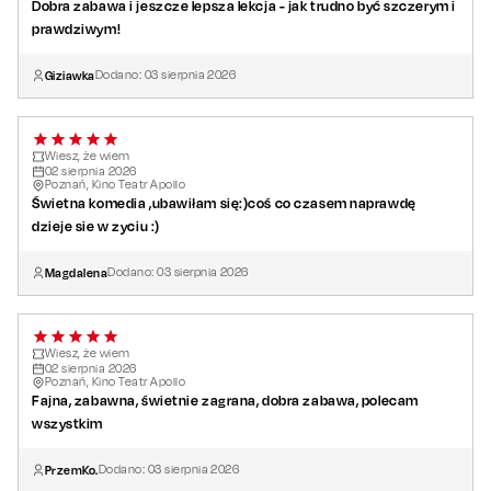
Dobra zabawa i jeszcze lepsza lekcja - jak trudno być szczerym i
prawdziwym!
Giziawka
Dodano:
03
sierpnia
2026
Wiesz, że wiem
02
sierpnia
2026
Poznań, Kino Teatr Apollo
Świetna komedia ,ubawiłam się:)coś co czasem naprawdę
dzieje sie w zyciu :)
Magdalena
Dodano:
03
sierpnia
2026
Wiesz, że wiem
02
sierpnia
2026
Poznań, Kino Teatr Apollo
Fajna, zabawna, świetnie zagrana, dobra zabawa, polecam
wszystkim
PrzemKo.
Dodano:
03
sierpnia
2026