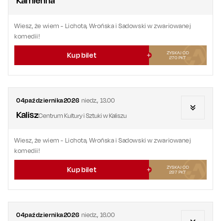
Kamienna
Wiesz, że wiem
- Lichota, Wrońska i Sadowski w zwariowanej
komedii!
ZYSKAJ OD
Kup bilet
270
PKT
04
października
2026
niedz.
,
13.00
Kalisz
Centrum Kultury i Sztuki w Kaliszu
Wiesz, że wiem
- Lichota, Wrońska i Sadowski w zwariowanej
komedii!
ZYSKAJ OD
Kup bilet
297
PKT
04
października
2026
niedz.
,
16.00