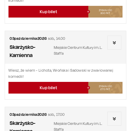
komedii!
ZYSKAJ OD
Kup bilet
300
PKT
03
października
2026
sob.
,
14.00
Skarżysko-
Miejskie Centrum Kultury im. L.
Staffa
Kamienna
Wiesz, że wiem
- Lichota, Wrońska i Sadowski w zwariowanej
komedii!
ZYSKAJ OD
Kup bilet
270
PKT
03
października
2026
sob.
,
17.00
Skarżysko-
Miejskie Centrum Kultury im. L.
Staffa