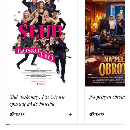
Ślub doskonały: I że Cię nie
Na pełnych obrotach
opuszczę aż do śmiechu
TEATR
TEATR