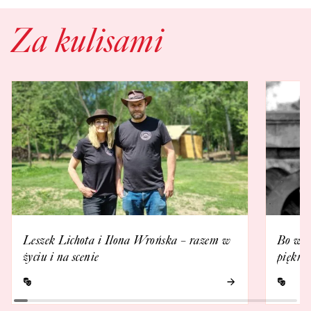
Za kulisami
Leszek Lichota i Ilona Wrońska – razem w
Bo we m
życiu i na scenie
piękna 