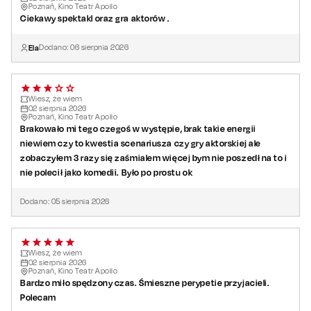
Poznań, Kino Teatr Apollo
Reżyseria:
Giovanny Castellanos
Ciekawy spektakl oraz gra aktorów .
Scenariusz:
Carole Grep
Kostiumy:
Aneta Suskiewicz
Ela
Dodano:
06
sierpnia
2026
Scenografia:
Witek Stefaniak
Czas trwania:
110 minut z przerwą
Wiesz, że wiem
02
sierpnia
2026
Poznań, Kino Teatr Apollo
Brakowało mi tego czegoś w występie, brak takie energii
niewiem czy to kwestia scenariusza czy gry aktorskiej ale
zobaczyłem 3 razy się zaśmialem więcej bym nie poszedł na to i
nie polecił jako komedii. Było po prostu ok
Dodano:
05
sierpnia
2026
Wiesz, że wiem
02
sierpnia
2026
Poznań, Kino Teatr Apollo
Bardzo miło spędzony czas. Śmieszne perypetie przyjacieli.
Polecam