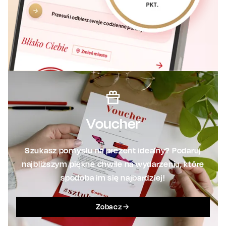
Voucher
Szukasz pomysłu na prezent idealny? Podaruj
najbliższym piękne chwile na wydarzeniu, które
spodoba im się najbardziej!
Zobacz