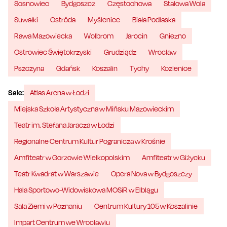
Sosnowiec
Bydgoszcz
Częstochowa
Stalowa Wola
Suwałki
Ostróda
Myślenice
Biała Podlaska
Rawa Mazowiecka
Wolbrom
Jarocin
Gniezno
Ostrowiec Świętokrzyski
Grudziądz
Wrocław
Pszczyna
Gdańsk
Koszalin
Tychy
Kozienice
Sale:
Atlas Arena w Łodzi
Miejska Szkoła Artystyczna w Mińsku Mazowieckim
Teatr im. Stefana Jaracza w Łodzi
Regionalne Centrum Kultur Pogranicza w Krośnie
Amfiteatr w Gorzowie Wielkopolskim
Amfiteatr w Giżycku
Teatr Kwadrat w Warszawie
Opera Nova w Bydgoszczy
Hala Sportowo-Widowiskowa MOSiR w Elblągu
Sala Ziemi w Poznaniu
Centrum Kultury 105 w Koszalinie
Impart Centrum we Wrocławiu