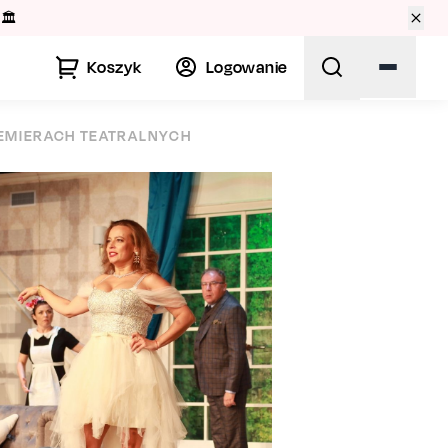
🏛️
Koszyk
Logowanie
REMIERACH TEATRALNYCH