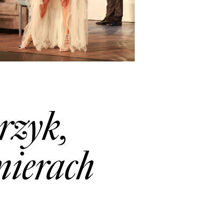
rzyk,
mierach