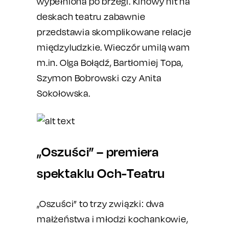
wypełniona po brzegi. Kinowy hit na
deskach teatru zabawnie
przedstawia skomplikowane relacje
międzyludzkie. Wieczór umilą wam
m.in. Olga Bołądź, Bartłomiej Topa,
Szymon Bobrowski czy Anita
Sokołowska.
„Oszuści” – premiera
spektaklu Och-Teatru
„Oszuści” to trzy związki: dwa
małżeństwa i młodzi kochankowie,