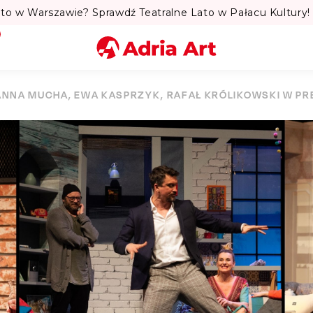
to w Warszawie? Sprawdź Teatralne Lato w Pałacu Kultury! 
Miasto
ANNA MUCHA, EWA KASPRZYK, RAFAŁ KRÓLIKOWSKI W P
Kategoria
Szukaj