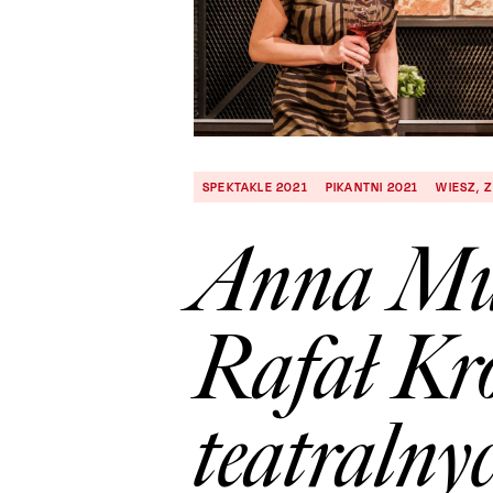
SPEKTAKLE 2021
PIKANTNI 2021
WIESZ, 
Anna Mu
Rafał Kr
teatralny