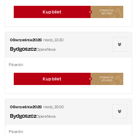
ZYSKAJ OD
Kup bilet
507
PKT
06
września
2026
niedz.
,
13:30
Bydgoszcz
Opera Nova
Pikantni
ZYSKAJ OD
Kup bilet
270
PKT
06
września
2026
niedz.
,
16:00
Bydgoszcz
Opera Nova
Pikantni