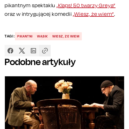
pikantnym spektaklu
„Klaps! 50 twarzy Greya”
oraz w intrygującej komedii
„Wiesz, że wiem”
.
TAGI:
PIKANTNI
WĄSIK
WIESZ, ZE WIEM
Podobne artykuły