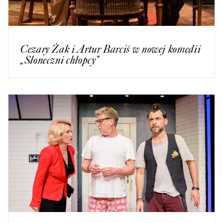
Cezary Żak i Artur Barciś w nowej komedii
„Słoneczni chłopcy”