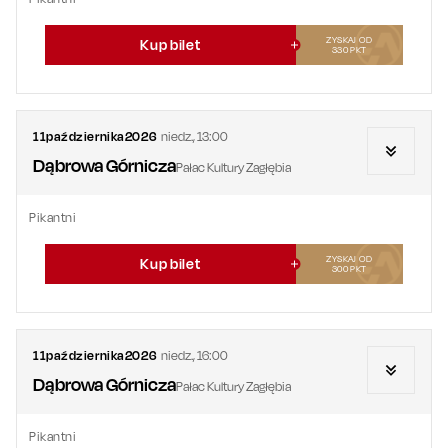
ZYSKAJ OD
Kup bilet
330
PKT
11
października
2026
niedz.
,
13:00
Dąbrowa Górnicza
Pałac Kultury Zagłębia
Pikantni
ZYSKAJ OD
Kup bilet
300
PKT
11
października
2026
niedz.
,
16:00
Dąbrowa Górnicza
Pałac Kultury Zagłębia
Pikantni