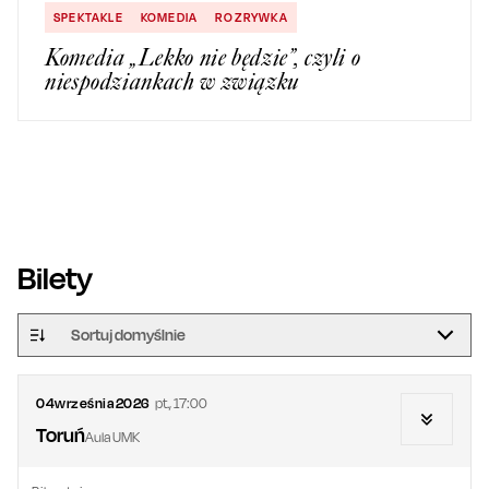
SPEKTAKLE
KOMEDIA
ROZRYWKA
Komedia „Lekko nie będzie”, czyli o
niespodziankach w związku
Bilety
Sortuj domyślnie
04
września
2026
pt.
,
17:00
Toruń
Aula UMK