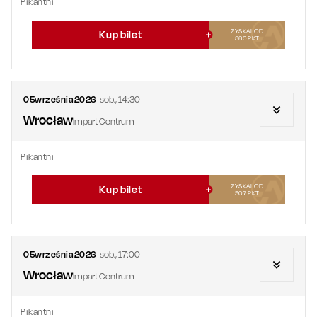
Pikantni
ZYSKAJ OD
Kup bilet
360
PKT
05
września
2026
sob.
,
14:30
Wrocław
Impart Centrum
Pikantni
ZYSKAJ OD
Kup bilet
507
PKT
05
września
2026
sob.
,
17:00
Wrocław
Impart Centrum
Pikantni