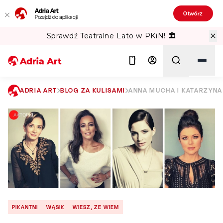
Adria Art
Otwórz
Przejdź do aplikacji
Sprawdź Teatralne Lato w PKiN! 🏛️
ADRIA ART
BLOG ZA KULISAMI
ANNA MUCHA I KATARZYNA
Szukaj
PIKANTNI
WĄSIK
WIESZ, ZE WIEM