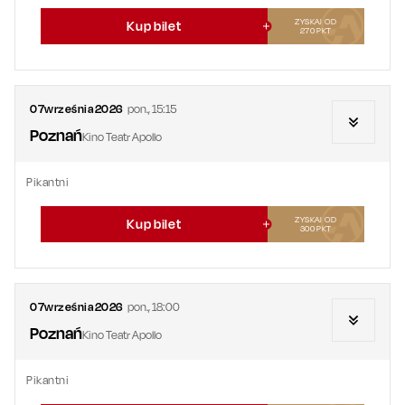
ZYSKAJ OD
Kup bilet
270
PKT
07
września
2026
pon.
,
15:15
Poznań
Kino Teatr Apollo
Pikantni
ZYSKAJ OD
Kup bilet
300
PKT
07
września
2026
pon.
,
18:00
Poznań
Kino Teatr Apollo
Pikantni