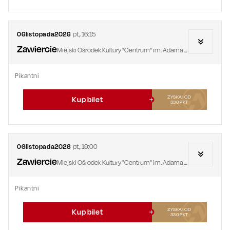
06
listopada
2026
pt.
,
16:15
Zawiercie
Miejski Ośrodek Kultury "Centrum" im. Adama Mickiewicza
Pikantni
ZYSKAJ OD
Kup bilet
330
PKT
06
listopada
2026
pt.
,
19:00
Zawiercie
Miejski Ośrodek Kultury "Centrum" im. Adama Mickiewicza
Pikantni
ZYSKAJ OD
Kup bilet
330
PKT