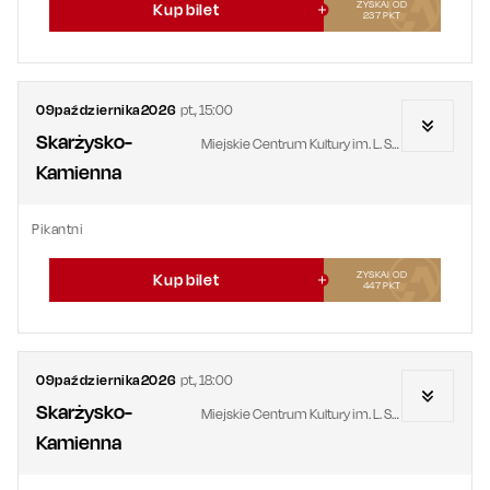
ZYSKAJ OD
Kup bilet
237
PKT
09
października
2026
pt.
,
15:00
Skarżysko-
Miejskie Centrum Kultury im. L. Staffa
Kamienna
Pikantni
ZYSKAJ OD
Kup bilet
447
PKT
09
października
2026
pt.
,
18:00
Skarżysko-
Miejskie Centrum Kultury im. L. Staffa
Kamienna