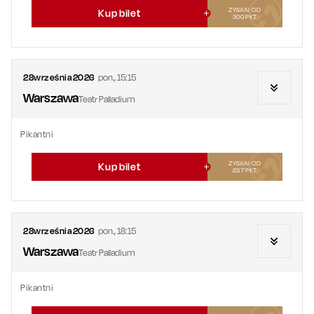
ZYSKAJ OD
Kup bilet
300
PKT
28
września
2026
pon.
,
15:15
Warszawa
Teatr Palladium
Pikantni
ZYSKAJ OD
Kup bilet
237
PKT
28
września
2026
pon.
,
18:15
Warszawa
Teatr Palladium
Pikantni