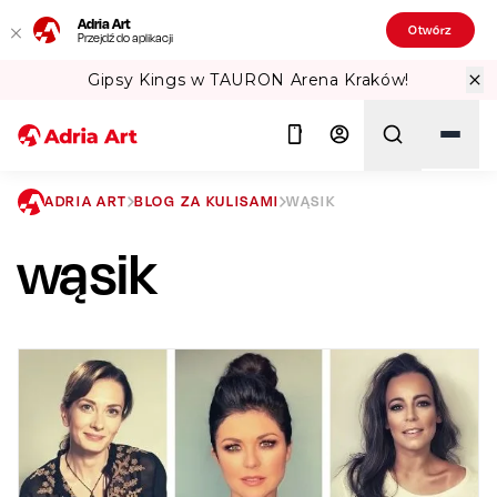
Adria Art
Otwórz
Przejdź do aplikacji
RON Arena Kraków!
Sprawdź Teatralne
ADRIA ART
BLOG ZA KULISAMI
WĄSIK
wąsik
Szukaj