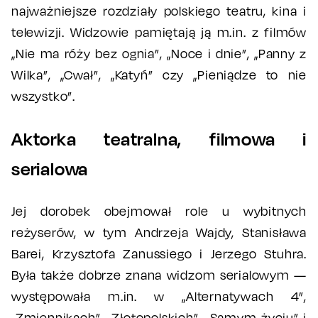
najważniejsze rozdziały polskiego teatru, kina i
telewizji. Widzowie pamiętają ją m.in. z filmów
„Nie ma róży bez ognia”, „Noce i dnie”, „Panny z
Wilka”, „Cwał”, „Katyń” czy „Pieniądze to nie
wszystko”.
Aktorka teatralna, filmowa i
serialowa
Jej dorobek obejmował role u wybitnych
reżyserów, w tym Andrzeja Wajdy, Stanisława
Barei, Krzysztofa Zanussiego i Jerzego Stuhra.
Była także dobrze znana widzom serialowym —
występowała m.in. w „Alternatywach 4”,
„Zmiennikach”, „Złotopolskich”, „Samym życiu” i