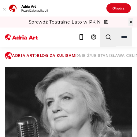
Adria Art
Otwórz
Przejdź do aplikacji
Sprawdź Teatralne Lato w PKiN! 🏛️
ADRIA ART
BLOG ZA KULISAMI
NIE ŻYJE STANISŁAWA CEL
Szukaj