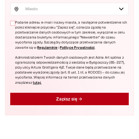
Miasto
Podanie adresu e-mail i nazwy miasta, a następnie potwierdzenie ich
przez kliknięcie przycisku "Zapisz się", oznacza zgodę na
przetwarzanie danych osobowych w tym zakresie, wyłącznie w celu
dostarczania biuletynu informacyjnego "Newsletter" do czasu
wycofania zgody. Szczegóły dotyczące przetwarzania danych
Regulaminie
Polityce Prywatności
zawarte są w
i
.
Administratorem Twoich danych osobowych jest Adria Art spółka z
ograniczoną odpowiedzialnością z siedzibą w Bydgoszczy (85- 227),
przy ulicy Artura Grottgera 4/2. Twoje dane będą przetwarzane na
podstawie wyrażonej zgody (art. 6 ust. 1 lit. a RODOD) – do czasu jej
wycofania. Więcej informacji na temat przetwarzania danych
tutaj.
znajdziesz
Zapisz się