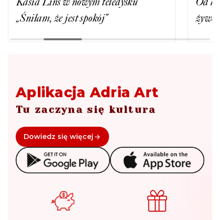
Kasia Lins w nowym teledysku
Od ki
„Śniłam, że jest spokój”
żywo 
Aplikacja Adria Art
Tu zaczyna się kultura
Dowiedz się więcej