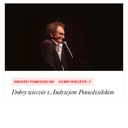
ANDRZEJ PONIEDZIELSKI
DOBRY WIECZÓR...?
Dobry wieczór z Andrzejem Poniedzielskim