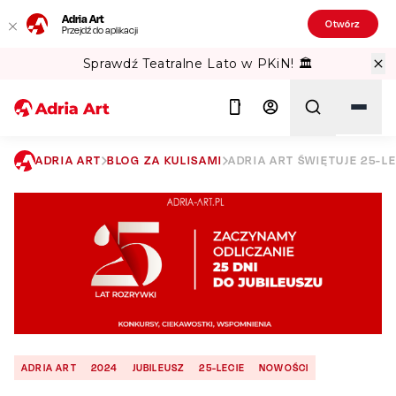
Adria Art
Otwórz
Przejdź do aplikacji
Sprawdź Teatralne Lato w PKiN! 🏛️
ADRIA ART
BLOG ZA KULISAMI
ADRIA ART ŚWIĘTUJE 25-LE
Szukaj
ADRIA ART
2024
JUBILEUSZ
25-LECIE
NOWOŚCI