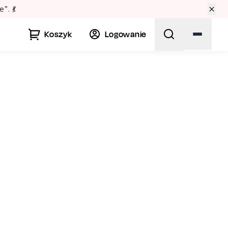
Lato w Warszawie? Spr
Koszyk
Logowanie