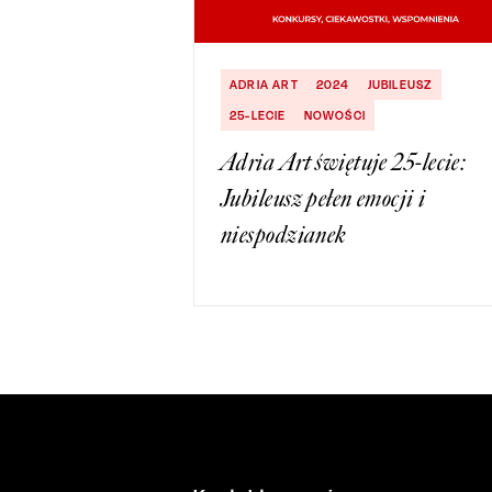
ADRIA ART
2024
JUBILEUSZ
25-LECIE
NOWOŚCI
Adria Art świętuje 25-lecie:
Jubileusz pełen emocji i
niespodzianek