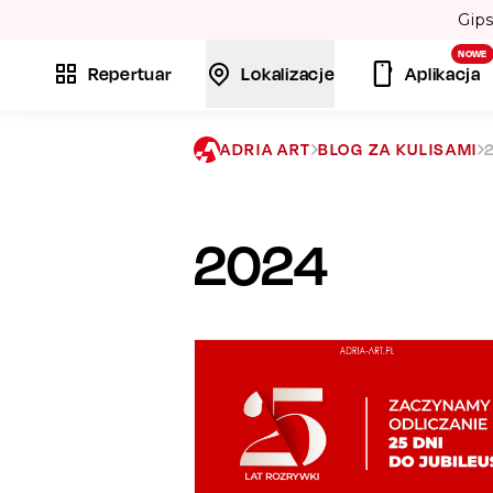
 Twórcy przebojów: „Bamboléo” i „Volare”. 💃
NOWE
Repertuar
Lokalizacje
Aplikacja
ADRIA ART
BLOG ZA KULISAMI
2024