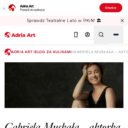
Adria Art
Otwórz
Przejdź do aplikacji
Sprawdź Teatralne Lato w PKiN! 🏛️
ADRIA ART
BLOG ZA KULISAMI
GABRIELA MUSKAŁA – AKT
Szukaj
Gabriela Muskała – aktorka,