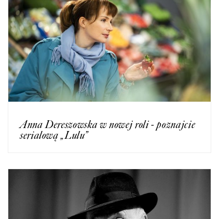
Anna Dereszowska w nowej roli - poznajcie
serialową „Lulu”