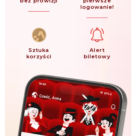
bez prowizji
pierwsze
logowanie!
Sztuka
Alert
korzyści
biletowy