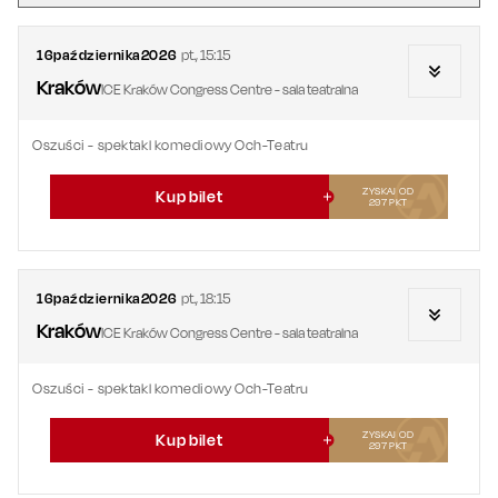
16
października
2026
pt.
,
15:15
Kraków
ICE Kraków Congress Centre - sala teatralna
Oszuści - spektakl komediowy Och-Teatru
ZYSKAJ OD
Kup bilet
297
PKT
16
października
2026
pt.
,
18:15
Kraków
ICE Kraków Congress Centre - sala teatralna
Oszuści - spektakl komediowy Och-Teatru
ZYSKAJ OD
Kup bilet
297
PKT