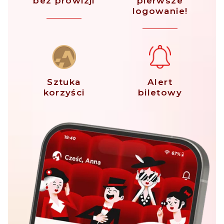
bez prowizji
pierwsze
logowanie!
Sztuka
Alert
korzyści
biletowy