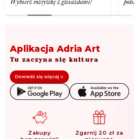
Wybierz rozrywkę z gwiazdami!
polski
Aplikacja Adria Art
Tu zaczyna się kultura
Dowiedz się więcej
Zakupy
Zgarnij 20 zł za