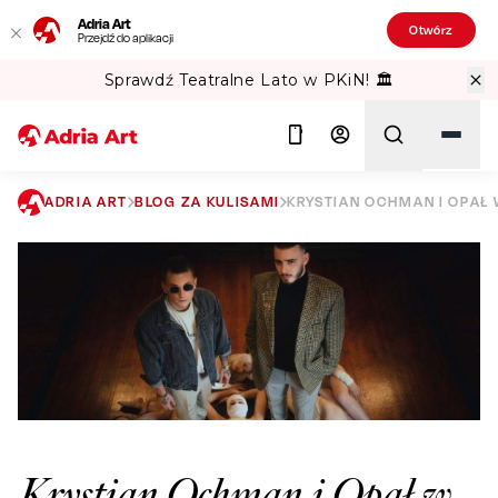
Adria Art
Otwórz
Przejdź do aplikacji
Sprawdź Teatralne Lato w PKiN! 🏛️
ADRIA ART
BLOG ZA KULISAMI
KRYSTIAN OCHMAN I OPAŁ
Szukaj
Krystian Ochman i Opał w