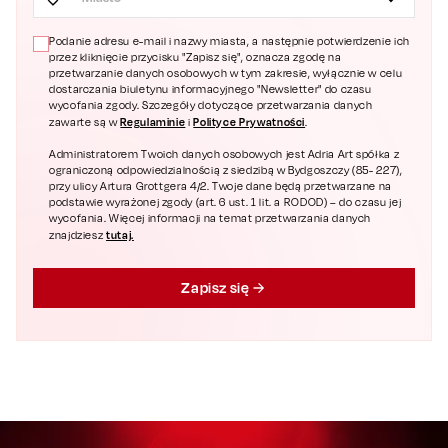
Podanie adresu e-mail i nazwy miasta, a następnie potwierdzenie ich
przez kliknięcie przycisku "Zapisz się", oznacza zgodę na
przetwarzanie danych osobowych w tym zakresie, wyłącznie w celu
dostarczania biuletynu informacyjnego "Newsletter" do czasu
wycofania zgody. Szczegóły dotyczące przetwarzania danych
Regulaminie
Polityce Prywatności
zawarte są w
i
.
Administratorem Twoich danych osobowych jest Adria Art spółka z
ograniczoną odpowiedzialnością z siedzibą w Bydgoszczy (85- 227),
przy ulicy Artura Grottgera 4/2. Twoje dane będą przetwarzane na
podstawie wyrażonej zgody (art. 6 ust. 1 lit. a RODOD) – do czasu jej
wycofania. Więcej informacji na temat przetwarzania danych
tutaj.
znajdziesz
Zapisz się