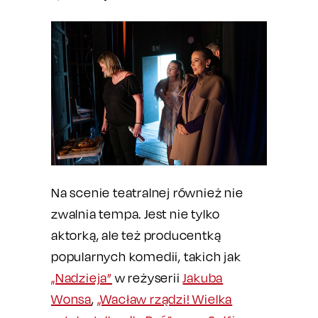
Na scenie teatralnej również nie
zwalnia tempa. Jest nie tylko
aktorką, ale też producentką
popularnych komedii, takich jak
„Nadzieja”
w reżyserii
Jakuba
Wonsa
,
„Wacław rządzi! Wielka