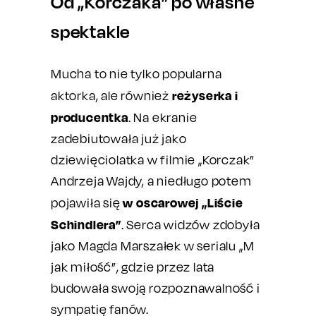
Od „Korczaka” po własne
spektakle
Mucha to nie tylko popularna
reżyserka i
aktorka, ale również
producentka
. Na ekranie
zadebiutowała już jako
dziewięciolatka w filmie „Korczak”
Andrzeja Wajdy, a niedługo potem
w oscarowej „Liście
pojawiła się
Schindlera”
. Serca widzów zdobyła
jako Magda Marszałek w serialu „M
jak miłość”, gdzie przez lata
budowała swoją rozpoznawalność i
sympatię fanów.