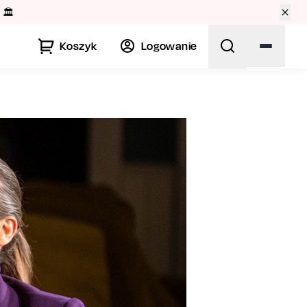
🏛️
Koszyk
Logowanie