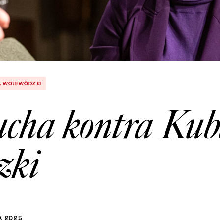
A WOJEWÓDZKI
cha kontra Ku
zki
A
2025