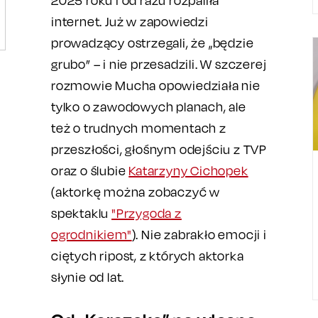
2025 roku i od razu rozpaliła
internet. Już w zapowiedzi
prowadzący ostrzegali, że „będzie
grubo” – i nie przesadzili. W szczerej
rozmowie Mucha opowiedziała nie
tylko o zawodowych planach, ale
też o trudnych momentach z
przeszłości, głośnym odejściu z TVP
oraz o ślubie
Katarzyny Cichopek
(aktorkę można zobaczyć w
spektaklu
"Przygoda z
ogrodnikiem"
). Nie zabrakło emocji i
ciętych ripost, z których aktorka
słynie od lat.