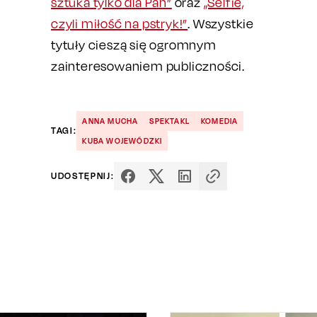
sztuka tylko dla Pań”
oraz
„Selfie,
czyli miłość na pstryk!”
. Wszystkie
tytuły cieszą się ogromnym
zainteresowaniem publiczności.
ANNA MUCHA
SPEKTAKL
KOMEDIA
TAGI:
KUBA WOJEWÓDZKI
UDOSTĘPNIJ: