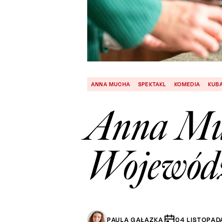
ANNA MUCHA
SPEKTAKL
KOMEDIA
KUB
Anna Mu
Wojewód
PAULA GAŁĄZKA
04
LISTOPAD