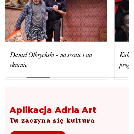
Daniel Olbrychski – na scenie i na
Kabar
ekranie
progr
Aplikacja Adria Art
Tu zaczyna się kultura