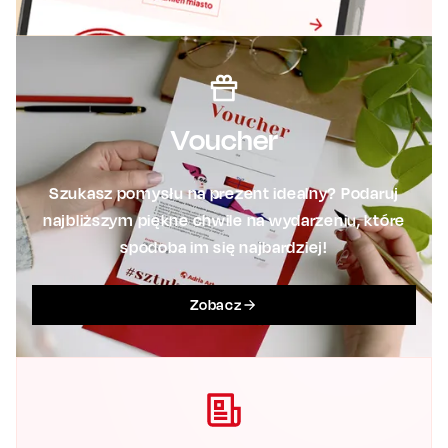
Voucher
Szukasz pomysłu na prezent idealny? Podaruj
najbliższym piękne chwile na wydarzeniu, które
spodoba im się najbardziej!
Zobacz