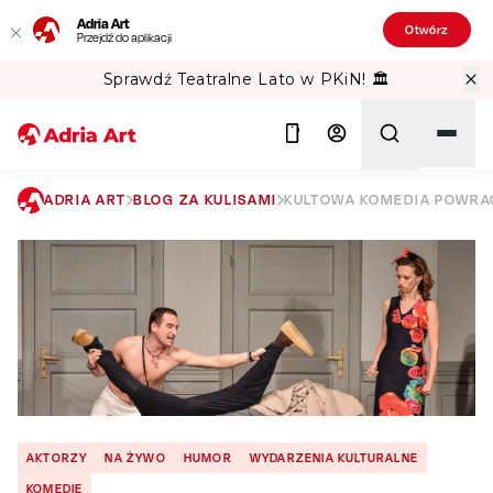
Adria Art
Otwórz
Przejdź do aplikacji
Sprawdź Teatralne Lato w PKiN! 🏛️
ADRIA ART
BLOG ZA KULISAMI
KULTOWA KOMEDIA POWRAC
Szukaj
AKTORZY
NA ŻYWO
HUMOR
WYDARZENIA KULTURALNE
KOMEDIE