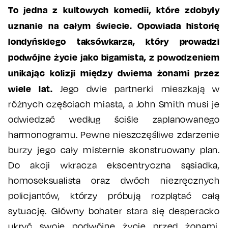
To jedna z kultowych komedii, które zdobyły
uznanie na całym świecie. Opowiada historię
londyńskiego taksówkarza, który prowadzi
podwójne życie jako bigamista, z powodzeniem
unikając kolizji między dwiema żonami przez
wiele lat.
Jego dwie partnerki mieszkają w
różnych częściach miasta, a John Smith musi je
odwiedzać według ściśle zaplanowanego
harmonogramu. Pewne nieszczęśliwe zdarzenie
burzy jego cały misternie skonstruowany plan.
Do akcji wkracza ekscentryczna sąsiadka,
homoseksualista oraz dwóch niezręcznych
policjantów, którzy próbują rozplątać całą
sytuację. Główny bohater stara się desperacko
ukryć swoje podwójne życie przed żonami,