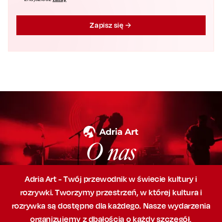
Zapisz się
O nas
Adria Art - Twój przewodnik w świecie kultury i
rozrywki. Tworzymy przestrzeń,
w której
kultura i
rozrywka są dostępne dla każdego. Nasze wydarzenia
organizujemy
z dbałością
o każdy szczegół,