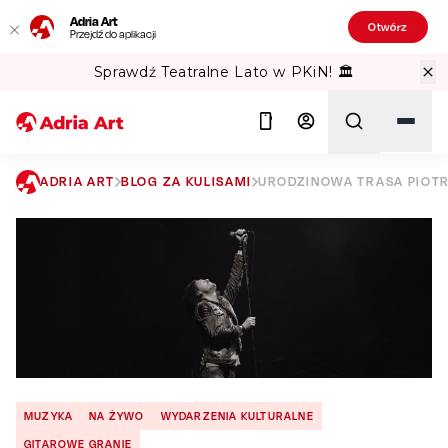
Adria Art
Otwórz
Przejdź do aplikacji
Sprawdź Teatralne Lato w PKiN! 🏛️
ADRIA ART
BLOG ZA KULISAMI
URODZINOWA TRASA PIOTR
Szukaj
MUZYKA
NA ŻYWO
WYDARZENIA KULTURALNE
GITAROWE GRANIE