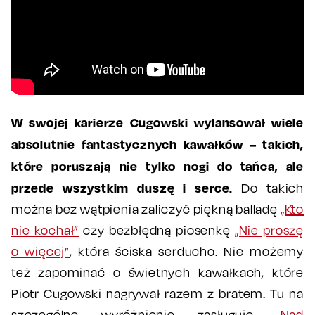
W swojej karierze Cugowski wylansował wiele
absolutnie fantastycznych kawałków – takich,
które poruszają nie tylko nogi do tańca, ale
przede wszystkim duszę i serce.
Do takich
można bez wątpienia zaliczyć piękną balladę
„Kto
nie kochał”
czy bezbłędną piosenkę
„Nie proszę
o więcej”
, która ściska serducho. Nie możemy
też zapominać o świetnych kawałkach, które
Piotr Cugowski nagrywał razem z bratem. Tu na
szczególne wyróżnienie zasługuje
„Nad