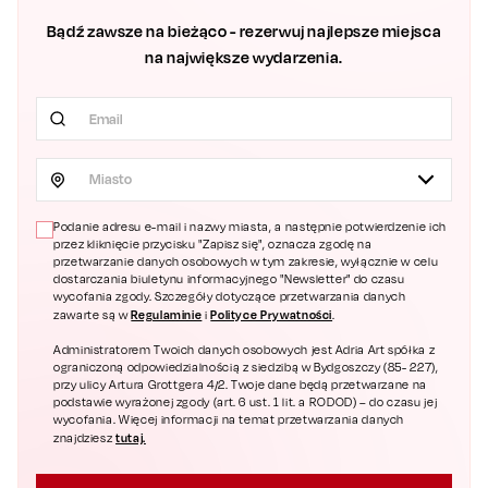
Bądź zawsze na bieżąco - rezerwuj najlepsze miejsca
na największe wydarzenia.
Miasto
Podanie adresu e-mail i nazwy miasta, a następnie potwierdzenie ich
przez kliknięcie przycisku "Zapisz się", oznacza zgodę na
przetwarzanie danych osobowych w tym zakresie, wyłącznie w celu
dostarczania biuletynu informacyjnego "Newsletter" do czasu
wycofania zgody. Szczegóły dotyczące przetwarzania danych
Regulaminie
Polityce Prywatności
zawarte są w
i
.
Administratorem Twoich danych osobowych jest Adria Art spółka z
ograniczoną odpowiedzialnością z siedzibą w Bydgoszczy (85- 227),
przy ulicy Artura Grottgera 4/2. Twoje dane będą przetwarzane na
podstawie wyrażonej zgody (art. 6 ust. 1 lit. a RODOD) – do czasu jej
wycofania. Więcej informacji na temat przetwarzania danych
tutaj.
znajdziesz