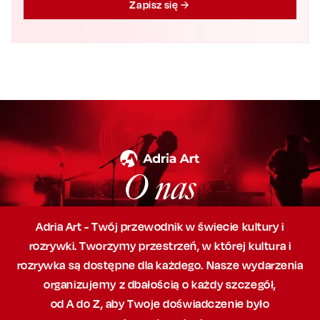
Zapisz się
O nas
Adria Art - Twój przewodnik w świecie kultury i
rozrywki. Tworzymy przestrzeń,
w której
kultura i
rozrywka są dostępne dla każdego. Nasze wydarzenia
organizujemy
z dbałością
o każdy szczegół,
od A do Z, aby
Twoje doświadczenie było