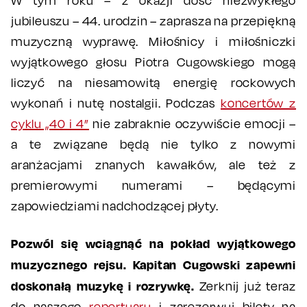
W tym roku – z okazji dość niezwykłego
jubileuszu – 44. urodzin – zaprasza na przepiękną
muzyczną wyprawę. Miłośnicy i miłośniczki
wyjątkowego głosu Piotra Cugowskiego mogą
liczyć na niesamowitą energię rockowych
wykonań i nutę nostalgii. Podczas
koncertów z
cyklu „40 i 4”
nie zabraknie oczywiście emocji –
a te związane będą nie tylko z nowymi
aranżacjami znanych kawałków, ale też z
premierowymi numerami – będącymi
zapowiedziami nadchodzącej płyty.
Pozwól się wciągnąć na pokład wyjątkowego
muzycznego rejsu. Kapitan Cugowski zapewni
doskonałą muzykę i rozrywkę.
Zerknij już teraz
do naszego
repertuaru
i zarezerwuj bilety na