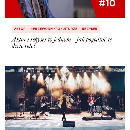
AKTOR
#PRZEWODNIKPOKULTURZE
REZYSER
Aktor i reżyser w jednym – jak pogodzić te
dwie role?