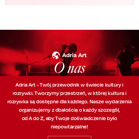
O nas
Adria Art - Twój przewodnik w świecie kultury i
rozrywki. Tworzymy przestrzeń,
w której
kultura i
rozrywka są dostępne dla każdego. Nasze wydarzenia
organizujemy
z dbałością
o każdy szczegół,
od A do Z, aby
Twoje doświadczenie było
niepowtarzalne!