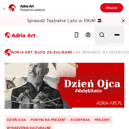
Adria Art
Otwórz
Przejdź do aplikacji
Sprawdź Teatralne Lato w PKiN! 🏛️
ADRIA ART
BLOG ZA KULISAMI
JAK SPRAWIĆ, BY DZIEŃ O
Szukaj
DZIEŃ OJCA
POMYSŁ NA PREZENT
ROZRYWKA
PREZENT
WYDARZENIA KULTURALNE