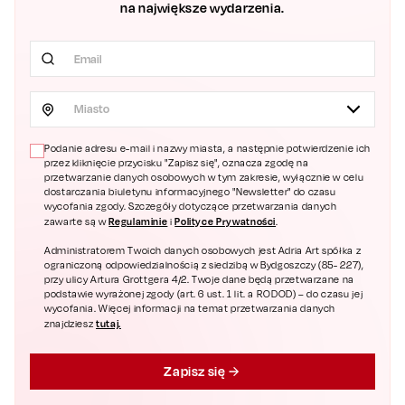
na największe wydarzenia.
Miasto
Podanie adresu e-mail i nazwy miasta, a następnie potwierdzenie ich
przez kliknięcie przycisku "Zapisz się", oznacza zgodę na
przetwarzanie danych osobowych w tym zakresie, wyłącznie w celu
dostarczania biuletynu informacyjnego "Newsletter" do czasu
wycofania zgody. Szczegóły dotyczące przetwarzania danych
Regulaminie
Polityce Prywatności
zawarte są w
i
.
Administratorem Twoich danych osobowych jest Adria Art spółka z
ograniczoną odpowiedzialnością z siedzibą w Bydgoszczy (85- 227),
przy ulicy Artura Grottgera 4/2. Twoje dane będą przetwarzane na
podstawie wyrażonej zgody (art. 6 ust. 1 lit. a RODOD) – do czasu jej
wycofania. Więcej informacji na temat przetwarzania danych
tutaj.
znajdziesz
Zapisz się