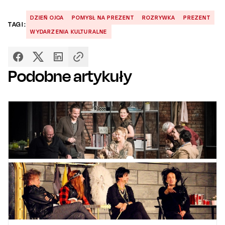
DZIEŃ OJCA
POMYSŁ NA PREZENT
ROZRYWKA
PREZENT
TAGI:
WYDARZENIA KULTURALNE
Podobne artykuły