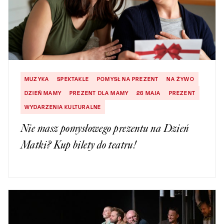
MUZYKA
SPEKTAKLE
POMYSŁ NA PREZENT
NA ŻYWO
DZIEŃ MAMY
PREZENT DLA MAMY
26 MAJA
PREZENT
WYDARZENIA KULTURALNE
Nie masz pomysłowego prezentu na Dzień
Matki? Kup bilety do teatru!