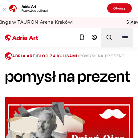
Adria Art
Otwórz
Przejdź do aplikacji
Sprawdź Teatralne Lato w PKiN! 🏛️
ADRIA ART
BLOG ZA KULISAMI
POMYSŁ NA PREZENT
pomysł na prezent
Szukaj