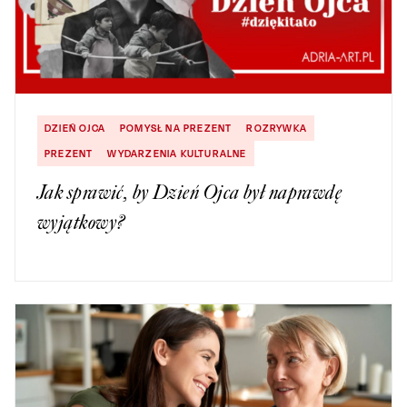
DZIEŃ OJCA
POMYSŁ NA PREZENT
ROZRYWKA
PREZENT
WYDARZENIA KULTURALNE
Jak sprawić, by Dzień Ojca był naprawdę
wyjątkowy?