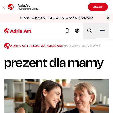
Adria Art
Otwórz
Przejdź do aplikacji
 Arena Kraków!
Sprawdź Teatralne Lat
ADRIA ART
BLOG ZA KULISAMI
PREZENT DLA MAMY
prezent dla mamy
Szukaj