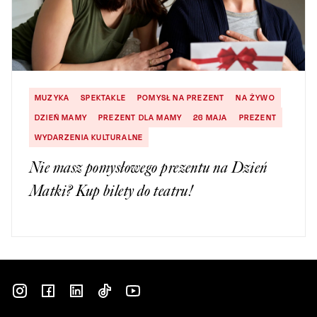
MUZYKA
SPEKTAKLE
POMYSŁ NA PREZENT
NA ŻYWO
DZIEŃ MAMY
PREZENT DLA MAMY
26 MAJA
PREZENT
WYDARZENIA KULTURALNE
Nie masz pomysłowego prezentu na Dzień
Matki? Kup bilety do teatru!