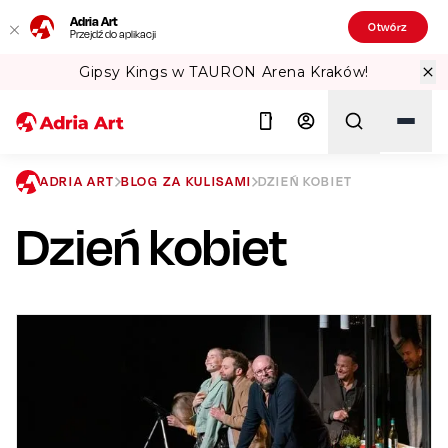
Adria Art
Otwórz
Przejdź do aplikacji
RON Arena Kraków!
Sprawdź Teatralne
ADRIA ART
BLOG ZA KULISAMI
DZIEŃ KOBIET
Dzień kobiet
Szukaj