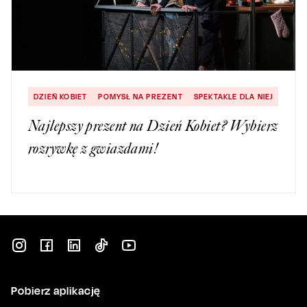
DZIEŃ KOBIET
POMYSŁ NA PREZENT
SPEKTAKLE DLA NIEJ
Najlepszy prezent na Dzień Kobiet? Wybierz
rozrywkę z gwiazdami!
Pobierz aplikację