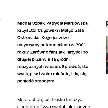
Michał Szpak, Patrycja Markowska,
Krzysztof Cugowski i Małgorzata
Ostrowska. Kogo jeszcze
usłyszymy na koncertach w 2021
roku? Zarówno fani, jak i artyści po
długiej przerwie są głodni
muzycznych wrażeń. Sprawdź, kto
wystąpi w twoim mieście, i daj się
ponieść emocjom!
Masz ochotę beztrosko tańczyć i
słuchać na żywo swoich ulubionych