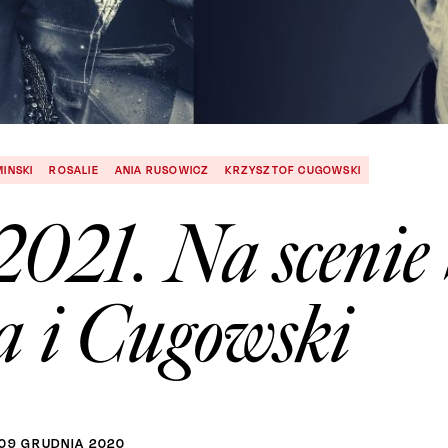
INSKI
ROSALIE
ANIA RUSOWICZ
KRZYSZTOF CUGOWSKI
2021. Na scenie
a i Cugowski
09
GRUDNIA
2020