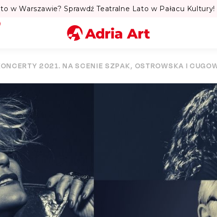
to w Warszawie? Sprawdź Teatralne Lato w Pałacu Kultury! 
Miasto
KONCERTY 2021. NA SCENIE SZPAK, OSTROWSKA I CUGO
Kategoria
Szukaj