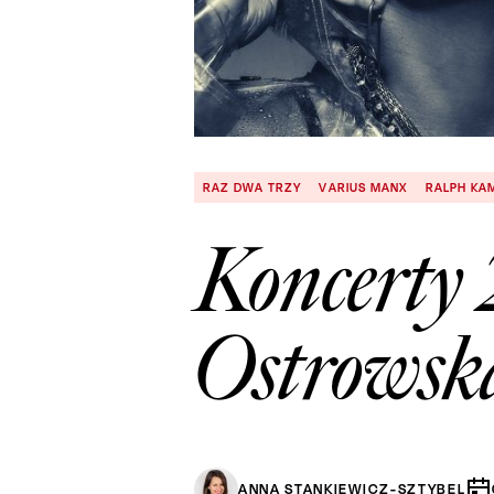
RAZ DWA TRZY
VARIUS MANX
RALPH KAM
Koncerty 
Ostrowsk
ANNA STANKIEWICZ-SZTYBEL