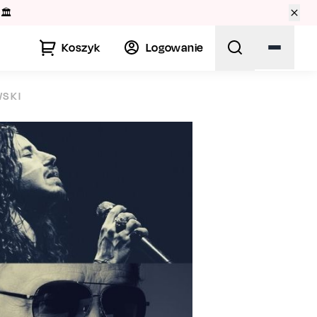
🏛️
Koszyk
Logowanie
WSKI