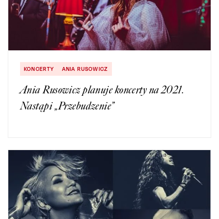
KONCERTY
ANIA RUSOWICZ
Ania Rusowicz planuje koncerty na 2021.
Nastąpi „Przebudzenie”