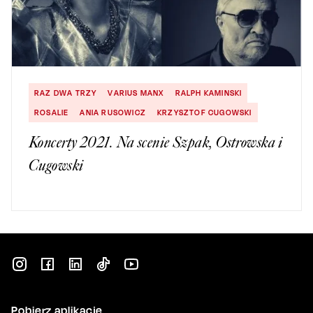
RAZ DWA TRZY
VARIUS MANX
RALPH KAMINSKI
ROSALIE
ANIA RUSOWICZ
KRZYSZTOF CUGOWSKI
Koncerty 2021. Na scenie Szpak, Ostrowska i
Cugowski
Pobierz aplikację