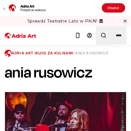
Adria Art
Otwórz
Przejdź do aplikacji
Sprawdź Teatralne Lato w PKiN! 🏛️
ADRIA ART
BLOG ZA KULISAMI
ANIA RUSOWICZ
ania rusowicz
Szukaj