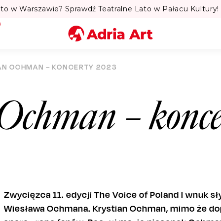
to w Warszawie? Sprawdź Teatralne Lato w Pałacu Kultury! 
Miasto
AN OCHMAN – KONCERTY 2023
Kategoria
 Ochman – konce
Szukaj
Zwycięzca 11. edycji The Voice of Poland I wnuk s
Wiesława Ochmana. Krystian Ochman, mimo że dopi