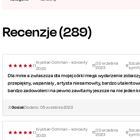
Recenzje (
289
)
Krystian Ochman – koncerty
03
września
Szczec
2023
symfo
2023
Dla mnie a zwłaszcza dla mojej córki mega wydarzenie zobaczy
przepiękny, wspaniały , artysta niesamowity, bardzo utalento
bardzo zadowoleni i na pewno zawitamy jeszcze na nie jeden k
Gosiak
Dodano:
05
września
2023
Krystian Ochman – koncerty
03
września
Szczec
2023
symfo
2023