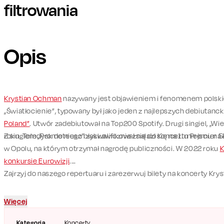
filtrowania
Opis
Krystian Ochman
nazywany jest objawieniem i fenomenem polskiej
„Światłocienie”, typowany był jako jeden z najlepszych debiutanc
Poland”
. Utwór zadebiutował na Top200 Spotify. Drugi singiel, „Wiel
roku. Teledysk do niego błyskawicznie znalazł się na 1. miejscu n
Z singlem „Prometeusz” zakwalifikował się do Koncertu Premier 58
w Opolu, na którym otrzymał nagrodę publiczności. W 2022 roku
K
konkursie Eurowizji
.
Zajrzyj do naszego repertuaru i zarezerwuj bilety na koncerty Kr
Więcej
Kategoria
Koncerty