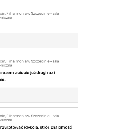
in, Filharmonia w Szczecinie - sala
niczna
in, Filharmonia w Szczecinie - sala
niczna
azem z ciocia już drugi raz i
ie.
in, Filharmonia w Szczecinie - sala
niczna
zygotować (dykcja, strój, znajomość