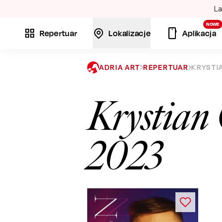
La
NOWE
Repertuar
Lokalizacje
Aplikacja
ADRIA ART
REPERTUAR
KRYSTI
Krystian
2023