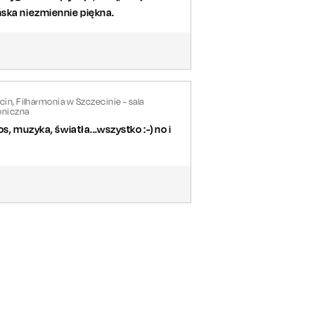
ńska niezmiennie piękna.
in, Filharmonia w Szczecinie - sala
niczna
, muzyka, światła...wszystko :-) no i