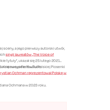
 sceny, a jego pierwszy autorski utwór,
kich
singli laureatów „The Voice of
kie tytuły”, ukazał się 25 lutego 2021
a karcie na czasie YouTube.
. Krajowego Festiwalu Polskiej Piosenki
rystian Ochman reprezentował Polskę w
ystiana Ochmana w 2023 roku.