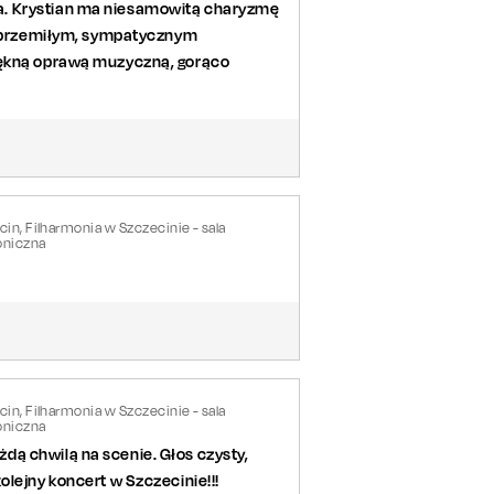
a. Krystian ma niesamowitą charyzmę
st przemiłym, sympatycznym
piękną oprawą muzyczną, gorąco
in, Filharmonia w Szczecinie - sala
niczna
in, Filharmonia w Szczecinie - sala
niczna
ą chwilą na scenie. Głos czysty,
olejny koncert w Szczecinie!!!