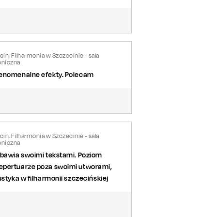
in, Filharmonia w Szczecinie - sala
niczna
 fenomenalne efekty. Polecam
in, Filharmonia w Szczecinie - sala
niczna
ozbawia swoimi tekstami. Poziom
repertuarze poza swoimi utworami,
ustyka w filharmonii szczecińskiej