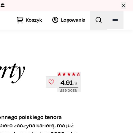
🏛️
Koszyk
Logowanie
rty
4.91
/ 5
289
OCEN
łynnego polskiego tenora
ero zaczyna karierę, ma już