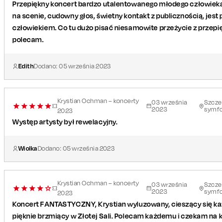
Przepiękny koncert bardzo utalentowanego młodego człowiek
na scenie, cudowny głos, świetny kontakt z publicznością, je
człowiekiem. Co tu dużo pisać niesamowite przeżycie z prze
polecam.
Edith
Dodano:
05
września
2023
Krystian Ochman – koncerty
03
września
Szczec
2023
symfo
2023
Występ artysty był rewelacyjny.
Wiolka
Dodano:
05
września
2023
Krystian Ochman – koncerty
03
września
Szczec
2023
symfo
2023
Koncert FANTASTYCZNY, Krystian wyluzowany, cieszący się każd
pięknie brzmiący w Złotej Sali. Polecam każdemu i czekam na k