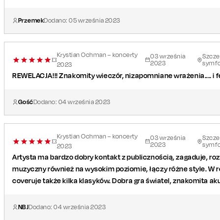
Przemek
Dodano:
05
września
2023
Krystian Ochman – koncerty
03
września
Szczec
2023
symfo
2023
REWELACJA!!! Znakomity wieczór, nizapomniane wrażenia.... i
Gość
Dodano:
04
września
2023
Krystian Ochman – koncerty
03
września
Szczec
2023
symfo
2023
Artysta ma bardzo dobry kontakt z publicznością, zagaduje, r
muzyczny również na wysokim poziomie, łączy różne style. W 
coveruje także kilka klasyków. Dobra gra światel, znakomita ak
NBJ
Dodano:
04
września
2023