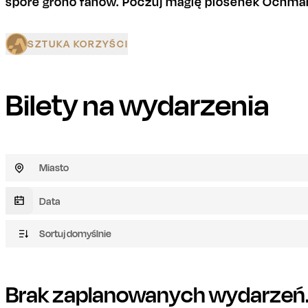
spore grono fanów. Poczuj magię piosenek Ochma
SZTUKA KORZYŚCI
Bilety na wydarzenia
Miasto
Sortuj domyślnie
Brak zaplanowanych wydarzeń. 