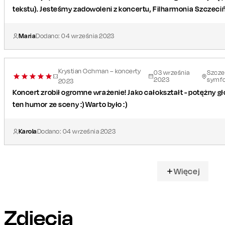
tekstu). Jesteśmy zadowoleni z koncertu, Filharmonia Szczeci
Maria
Dodano:
04
września
2023
Krystian Ochman – koncerty
03
września
Szczec
2023
symfo
2023
Koncert zrobił ogromne wrażenie! Jako całokształt - potężny głos
ten humor ze sceny :) Warto było :)
Karola
Dodano:
04
września
2023
Więcej
Zdjęcia