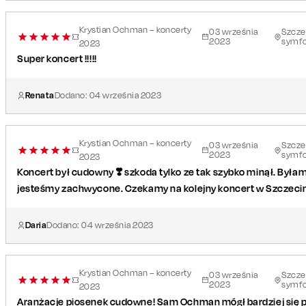
Krystian Ochman – koncerty
03
września
Szczec
2023
symfo
2023
Super koncert !!!!!
Renata
Dodano:
04
września
2023
Krystian Ochman – koncerty
03
września
Szczec
2023
symfo
2023
Koncert był cudowny ❣️ szkoda tylko ze tak szybko minął. Byłam r
jesteśmy zachwycone. Czekamy na kolejny koncert w Szczecin
Daria
Dodano:
04
września
2023
Krystian Ochman – koncerty
03
września
Szczec
2023
symfo
2023
Aranżacje piosenek cudowne! Sam Ochman mógł bardziej się pr