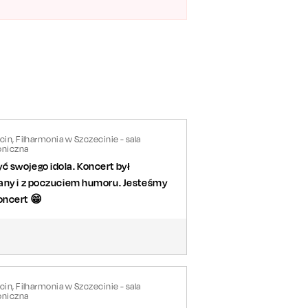
in, Filharmonia w Szczecinie - sala
niczna
ć swojego idola. Koncert był
wany i z poczuciem humoru. Jesteśmy
oncert 😁
in, Filharmonia w Szczecinie - sala
niczna