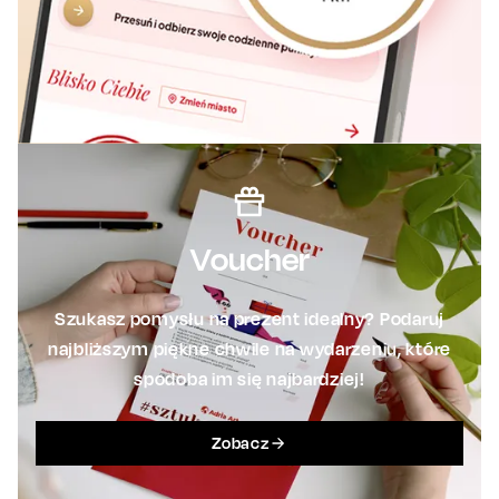
Voucher
Szukasz pomysłu na prezent idealny? Podaruj
najbliższym piękne chwile na wydarzeniu, które
spodoba im się najbardziej!
Zobacz