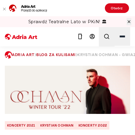
Adria Art
Otwórz
Przejdź do aplikacji
Sprawdź Teatralne Lato w PKiN! 🏛️
ADRIA ART
BLOG ZA KULISAMI
KRYSTIAN OCHMAN - GWIA
Szukaj
KONCERTY 2021
KRYSTIAN OCHMAN
KONCERTY 2022