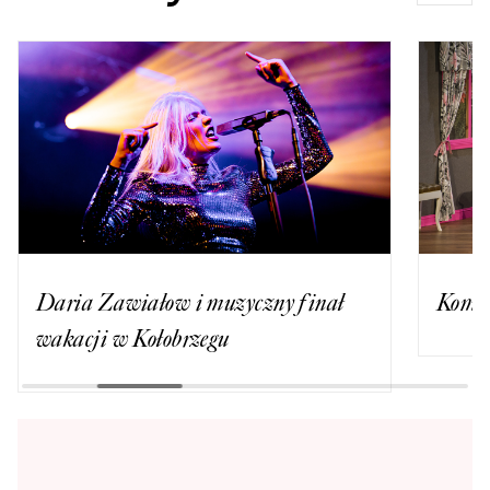
Daria Zawiałow i muzyczny finał
Komed
wakacji w Kołobrzegu