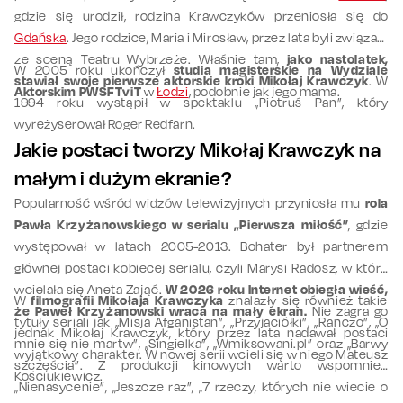
gdzie się urodził, rodzina Krawczyków przeniosła się do
Gdańska
. Jego rodzice, Maria i Mirosław, przez lata byli związani
ze sceną Teatru Wybrzeże. Właśnie tam,
jako nastolatek,
W 2005 roku ukończył
studia magisterskie na Wydziale
stawiał swoje pierwsze aktorskie kroki Mikołaj Krawczyk
. W
Aktorskim PWSFTviT
w
Łodzi
, podobnie jak jego mama.
1994 roku wystąpił w spektaklu „Piotruś Pan”, który
wyreżyserował Roger Redfarn.
Jakie postaci tworzy Mikołaj Krawczyk na
małym i dużym ekranie?
Popularność wśród widzów telewizyjnych przyniosła mu
rola
Pawła Krzyżanowskiego w serialu „Pierwsza miłość”
, gdzie
występował w latach 2005-2013. Bohater był partnerem
głównej postaci kobiecej serialu, czyli Marysi Radosz, w którą
wcielała się Aneta Zająć.
W 2026 roku Internet obiegła wieść,
W
filmografii Mikołaja Krawczyka
znalazły się również takie
że Paweł Krzyżanowski wraca na mały ekran.
Nie zagra go
tytuły seriali jak „Misja Afganistan”, „Przyjaciółki”, „Ranczo”, „O
jednak Mikołaj Krawczyk, który przez lata nadawał postaci
mnie się nie martw”, „Singielka”, „Wmiksowani.pl” oraz „Barwy
wyjątkowy charakter. W nowej serii wcieli się w niego Mateusz
szczęścia”. Z produkcji kinowych warto wspomnieć
Kościukiewicz.
„Nienasycenie”, „Jeszcze raz”, „7 rzeczy, których nie wiecie o