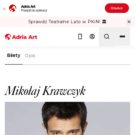
Adria Art
Otwórz
Przejdź do aplikacji
Sprawdź Teatralne Lato w PKiN! 🏛️
Bilety
Opis
ADRIA ART
ARTYŚCI
MIKOŁAJ KRAWCZYK
Szukaj
Mikołaj Krawczyk