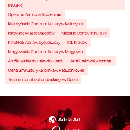
(NOSPR)
Opera na Zamku w Szczecinie
Kwidzyńskie Centrum Kultury w Kwidzynie
Katowice Miasto Ogrodów
Miejskie Centrum Kultury
Kinoteatr Adria w Bydgoszczy
ICE Kraków
Mrągowskie Centrum Kultury w Mrągowie
Amfiteatr Kadzielnia w Kielcach
Amfiteatr w Kołobrzegu
Centrum Kultury Karolinka w Radzionkowie
Teatr im. Jana Kochanowskiego w Opolu