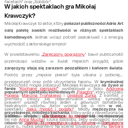
facetach” oraz „Sobibór”.
W jakich spektaklach gra Mikołaj
Krawczyk?
Mikołaj Krawczyk to aktor, który
pokazał publiczności Adria Art
całą paletę swoich możliwości w różnych spektaklach
komediowych
. Jednak wciąż potrafi zaskakiwać i z energią
wychodzić z aktorskiego emploi!
W przedstawieniu „
Zaręczony pogrążony
” bawił publiczność
przenosząc widzów w świat męskich przygód, gdzie
zaręczyny stają się zarazem początkiem i końcem świata
.
Podróż przez „męskie piekło” była utkana z potknięć,
przejęzyczeń oraz prób utrzymania fasonu. W
kryminalnej
Publiczność mogła zobaczyć Mikołaja Krawczyka
na żywo w
farsie
"Kochane pieniążki"
występował u boku
Andrzeja
popularnym spektaklu komediowym
„
Pikantni
”, który od czasu
Popiela
,
Marcina Trońskiego
i
Lesława Żurka
. Z konflikt z
premiery cieszy się nieprzerwanie wielką sympatią
prawem wszedł również jeden z głównych bohaterów
teatralnych widzów. Aktor wcielał się w nim
w rolę
spektaklu „
Seks, miłość i podatki
”. Młody
mężczyzna na
przystojnego, młodego kochanka
, który wraz z narzeczoną (w
widelcu urzędu skarbowego i niewiernej narzeczonej
Z kolei w realizacji „
Jak Zabłocki na mydle
” Mikołaj Krawczyk
tej roli
Anna Mucha
) szuka sposobu, żeby wzbogacić swoje
odważnie lawirował między logicznymi rozwiązaniami a
razem z
Joanną Trzepiecińską
,
Julią Chatys
i
Tomaszem
życie o… nutkę pikanterii! Na scenie towarzyszyli mu
Barbara