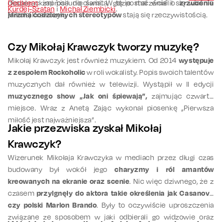
desperackimi posunięciami. W tę postać wcielił się właśnie
Dedkiem
zaprosił do świata, gdzie marzenia o
zrzuceniu
Kurdej-Szatan
i
Michał Ziembicki
.
Mikołaj Krawczyk.
jarzma codziennych stereotypów
stają się rzeczywistością.
Czy Mikołaj Krawczyk tworzy muzykę?
Mikołaj Krawczyk jest również muzykiem. Od 2014
występuje
z zespołem Rockoholic
w roli wokalisty. Popis swoich talentów
muzycznych dał również w telewizji. Wystąpił w II edycji
muzycznego show „Jak oni śpiewają”,
zajmując czwarte
miejsce. Wraz z Anetą Zając wykonał piosenkę „Pierwsza
miłość jest najważniejsza”.
Jakie przezwiska zyskał Mikołaj
Krawczyk?
Wizerunek Mikołaja Krawczyka w mediach przez długi czas
budowany był wokół jego
charyzmy i ról amantów
kreowanych na ekranie oraz scenie
. Nic więc dziwnego, że z
czasem
przylgnęły do aktora takie określenia jak Casanova
czy polski Marlon Brando
. Były to oczywiście uproszczenia
związane ze sposobem w jaki odbierali go widzowie oraz