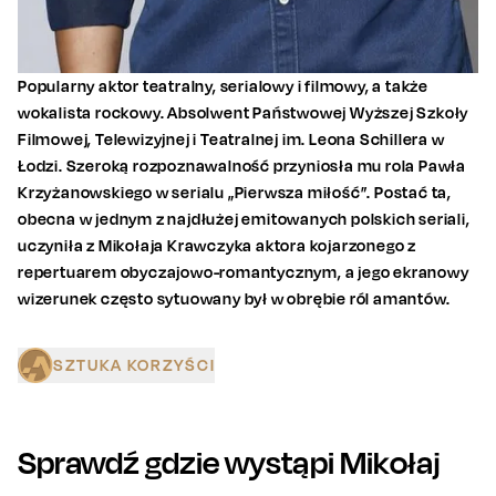
Popularny aktor teatralny, serialowy i filmowy, a także
wokalista rockowy. Absolwent Państwowej Wyższej Szkoły
Filmowej, Telewizyjnej i Teatralnej im. Leona Schillera w
Łodzi. Szeroką rozpoznawalność przyniosła mu rola Pawła
Krzyżanowskiego w serialu „Pierwsza miłość”. Postać ta,
obecna w jednym z najdłużej emitowanych polskich seriali,
uczyniła z Mikołaja Krawczyka aktora kojarzonego z
repertuarem obyczajowo-romantycznym, a jego ekranowy
wizerunek często sytuowany był w obrębie ról amantów.
SZTUKA KORZYŚCI
Sprawdź gdzie wystąpi
Mikołaj