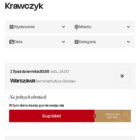
Krawczyk
Wydarzenie
Miasto
Data
Kategoria
17
października
2026
sob.
,
14.00
Warszawa
Terminal Kultury Gocław
Na pełnych obrotach
W tym domu każdy gra nie swoją rolę
ZYSKAJ OD
Kup bilet
357
PKT