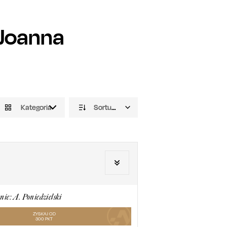
Joanna
Kategoria
Sortuj domyślnie
nie: A. Poniedzielski
ZYSKAJ OD
300
PKT