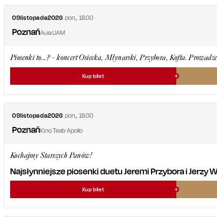
09
listopada
2026
pon.
,
18.00
Poznań
Aula UAM
Piosenki to...? – koncert Osiecka, Młynarski, Przybora, Kofta. Prowadze
Kup bilet
09
listopada
2026
pon.
,
18.00
Poznań
Kino Teatr Apollo
Kochajmy Starszych Panów!
Najsłynniejsze piosenki duetu Jeremi Przybora i Jerzy
Kup bilet