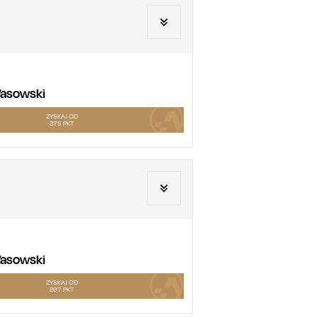
 Wasowski
ZYSKAJ OD
375
PKT
 Wasowski
ZYSKAJ OD
297
PKT