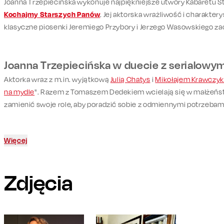
Joanna Trzepiecińska wykonuje najpiękniejsze utwory Kabaretu 
Kochajmy Starszych Panów
. Jej aktorska wrażliwość i charakter
klasyczne piosenki Jeremiego Przybory i Jerzego Wasowskiego za
Joanna Trzepiecińska w duecie z serialowym
Aktorka wraz z m.in. wyjątkową
Julią Chatys
i
Mikołajem Krawczy
na mydle
". Razem z Tomaszem Dedekiem wcielają się w małżeńs
zamienić swoje role, aby poradzić sobie z odmiennymi potrzebami
Więcej
Zdjęcia