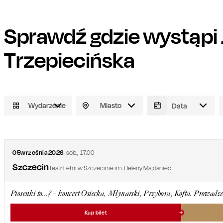
Sprawdź gdzie wystąpi
Trzepiecińska
Wydarzenie
Miasto
05
września
2026
sob.
,
17.00
Szczecin
Teatr Letni w Szczecinie im. Heleny Majdaniec
Piosenki to...? – koncert Osiecka, Młynarski, Przybora, Kofta. Prowadze
Kup bilet