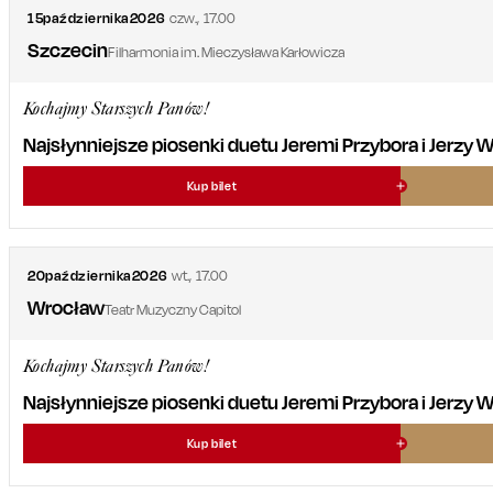
15
października
2026
czw.
,
17.00
Szczecin
Filharmonia im. Mieczysława Karłowicza
Kochajmy Starszych Panów!
Najsłynniejsze piosenki duetu Jeremi Przybora i Jerzy
Kup bilet
20
października
2026
wt.
,
17.00
Wrocław
Teatr Muzyczny Capitol
Kochajmy Starszych Panów!
Najsłynniejsze piosenki duetu Jeremi Przybora i Jerzy
Kup bilet