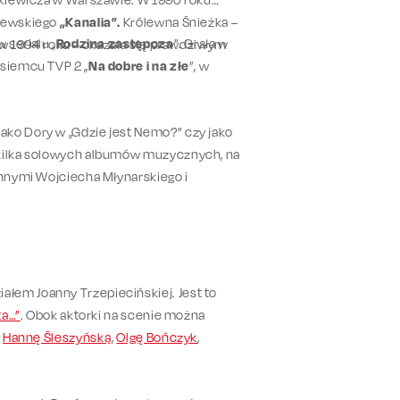
niewskiego
„Kanalia”.
Królewna Śnieżka –
 serialu „
Rodzina zastępcza
”. Grała w
a w 1994 roku – okazała się prawdziwym
asiemcu TVP 2 „
Na dobre i na złe
”, w
ako Dory w „Gdzie jest Nemo?” czy jako
 kilka solowych albumów muzycznych, na
innymi Wojciecha Młynarskiego i
łem Joanny Trzepiecińskiej. Jest to
ta…”
. Obok aktorki na scenie można
,
Hannę Śleszyńską
,
Olgę Bończyk
,