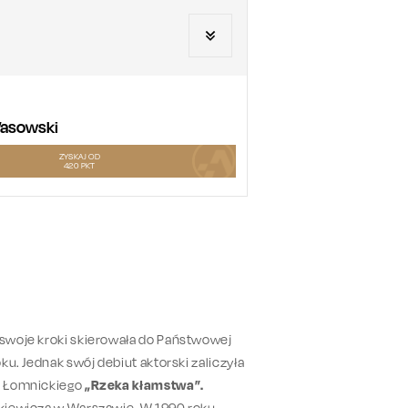
 Wasowski
ZYSKAJ OD
420
PKT
e swoje kroki skierowała do Państwowej
oku. Jednak swój debiut aktorski zaliczyła
na Łomnickiego
„Rzeka kłamstwa”.
itkiewicza w Warszawie. W 1990 roku