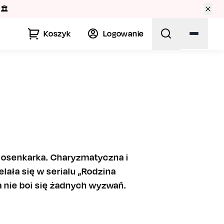
🏛️
Koszyk
Logowanie
 piosenkarka. Charyzmatyczna i
ała się w serialu „Rodzina
a nie boi się żadnych wyzwań.