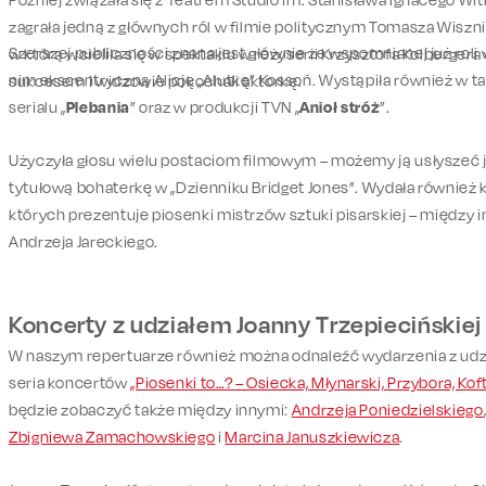
zagrała jedną z głównych ról w filmie politycznym Tomasza Wisz
Szerszej publiczności znana jest głównie ze wspomnianej już roli w
w którą wcieliła się w spektaklu w reżyserii Krzysztofa Kolberger
nim ekscentryczną Alicję „Alutkę” Kossoń. Wystąpiła również w t
sukcesem i widzowie pokochali aktorkę.
serialu „
Plebania
” oraz w produkcji TVN „
Anioł stróż
”.
Użyczyła głosu wielu postaciom filmowym – możemy ją usłyszeć j
tytułową bohaterkę w „Dzienniku Bridget Jones”. Wydała również
których prezentuje piosenki mistrzów sztuki pisarskiej – między 
Andrzeja Jareckiego.
Koncerty z udziałem Joanny Trzepiecińskiej
W naszym repertuarze również można odnaleźć wydarzenia z udzia
seria koncertów
„Piosenki to…? – Osiecka, Młynarski, Przybora, Kof
będzie zobaczyć także między innymi:
Andrzeja Poniedzielskiego
Zbigniewa Zamachowskiego
i
Marcina Januszkiewicza
.