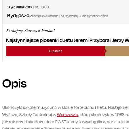
18
grudnia
2026
pt.
,
18.00
Bydgoszcz
Kampus Akademii Muzycznej - Sala Symfoniczna
Kochajmy Starszych Panów!
Najsłynniejsze piosenki duetu Jeremi Przybora i Jerzy
Kup bilet
Opis
Ukończyła szkołę muzyczną w klasie fortepianu i fletu. Następni
Wyższej Szkoły Teatralnej w
Warszawie
, którą skończyła w 1988 r
już rok przed skończeniem PWST, kiedy to wystąpiła w serialu Ja
Później związała się z Teatrem Studio im. Stanisława Ignacego W