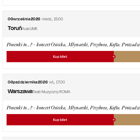
06
września
2026
niedz.
,
15.00
Toruń
Aula UMK
Piosenki to...? – koncert Osiecka, Młynarski, Przybora, Kofta. Prowadze
Kup bilet
06
października
2026
wt.
,
17.00
Warszawa
Teatr Muzyczny ROMA
Piosenki to...? – koncert Osiecka, Młynarski, Przybora, Kofta. Prowadze
Kup bilet