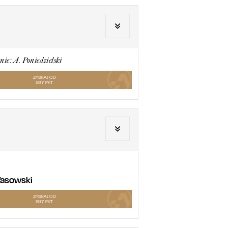
nie: A. Poniedzielski
ZYSKAJ OD
597
PKT
 Wasowski
ZYSKAJ OD
507
PKT