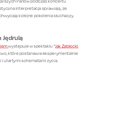
Starszych Panów podczas koncertu
ystyczna interpretacja sprawiają, że
chwycają kolejne pokolenia słuchaczy.
 Jędrulą
kiem
występuje w spektaklu "
Jak Zabłocki
two, które postanawia eksperymentalnie
 i utartymi schematami życia.